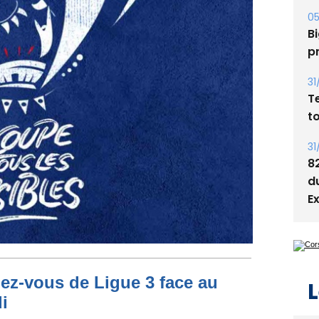
05
Bi
p
31
T
t
31
8
d
E
dez-vous de Ligue 3 face au
L
i