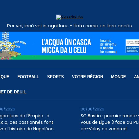
Per voi, incù voi in ogni locu - l’info corse en libre accès
IQUE
FOOTBALL
SPORTS
VOTRE RÉGION
MONDE
A
ET DE DEUIL
08/2026
06/08/2026
gardiens de l'Empire : à
SC Bastia : premier rendez
ccio, ces passionnés font
vous de Ligue 3 face au P
vre l'histoire de Napoléon
en-Velay ce vendredi