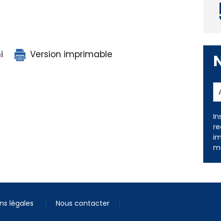
i
Version imprimable
In
re
im
me
ns légales
Nous contacter