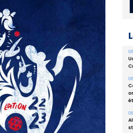
L
06
U
Cr
06
C
o
ét
06
A
s