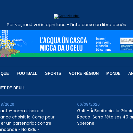
Per voi, incù voi in ogni locu - l’info corse en libre accès
IQUE
FOOTBALL
SPORTS
VOTRE RÉGION
MONDE
A
ET DE DEUIL
08/2026
06/08/2026
Haute-commissaire à
Golf - À Bonifacio, le Glaci
nfance choisit la Corse pour
Rocca-Serra fête ses 40 a
cer un partenariat contre
Sperone
tendance « No Kids »