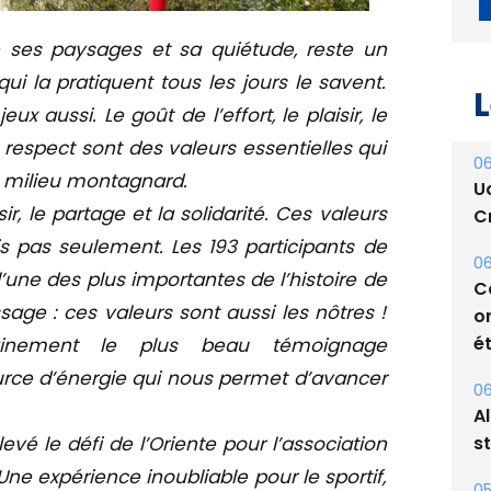
 ses paysages et sa quiétude, reste un
ui la pratiquent tous les jours le savent.
ux aussi. Le goût de l’effort, le plaisir, le
e respect sont des valeurs essentielles qui
L
n milieu montagnard.
isir, le partage et la solidarité. Ces valeurs
06
U
 pas seulement. Les 193 participants de
Cr
 l’une des plus importantes de l’histoire de
ge : ces valeurs sont aussi les nôtres !
06
C
inement le plus beau témoignage
o
rce d’énergie qui nous permet d’avancer
ét
vé le défi de l’Oriente pour l’association
06
A
 Une expérience inoubliable pour le sportif,