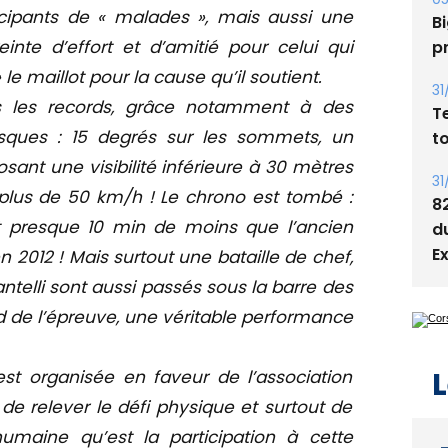
s
icipants de « malades », mais aussi une
nte d’effort et d’amitié pour celui qui
05
Bi
 le maillot pour la cause qu’il soutient.
p
s les records, grâce notamment à des
sques : 15 degrés sur les sommets, un
31
T
sant une visibilité inférieure à 30 mètres
t
 plus de 50 km/h ! Le chrono est tombé :
t presque 10 min de moins que l’ancien
31
8
n 2012 ! Mais surtout une bataille de chef,
d
ntelli sont aussi passés sous la barre des
E
 de l’épreuve, une véritable performance
est organisée en faveur de l’association
é de relever le défi physique et surtout de
L
umaine qu’est la participation à cette