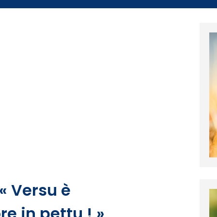
 « Versu è
e in pettu ! »