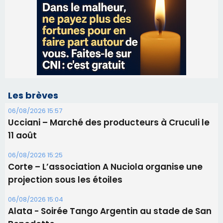
Les brèves
06/08/2026 15:57
Ucciani – Marché des producteurs à Cruculi le
11 août
06/08/2026 15:25
Corte – L’association A Nuciola organise une
projection sous les étoiles
06/08/2026 15:04
Alata - Soirée Tango Argentin au stade de San
Benedetto
05/08/2026 09:53
Biguglia : messe de la Sainte-Marie et
procession le 14 août
31/07/2026 08:24
Tennis - Début ce week-end du tournoi du
RCPV