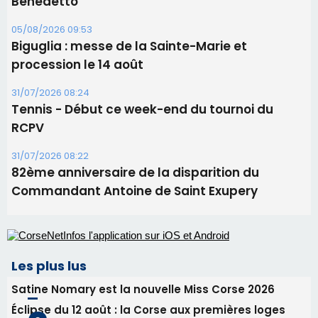
31/07/2026 08:22
82ème anniversaire de la disparition du
Commandant Antoine de Saint Exupery
Les plus lus
Satine Nomary est la nouvelle Miss Corse 2026
Éclipse du 12 août : la Corse aux premières loges
d'un spectacle qui ne reviendra pas avant 2081
En Corse, un début de saison marqué par une
consommation en recul dans les restaurants
La gendarmerie alerte les restaurateurs corses
face à une nouvelle escroquerie au faux vendeur de
vin
Deux jeunes Ajacciens sur la voie de la médecine