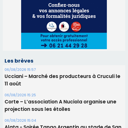
06/08/2026 15:57
Ucciani – Marché des producteurs à Cruculi le
11 août
06/08/2026 15:25
Corte – L’association A Nuciola organise une
projection sous les étoiles
06/08/2026 15:04
Alata - Soirée Tango Argentin au stade de San
Benedetto
05/08/2026 09:53
Biguglia : messe de la Sainte-Marie et
procession le 14 août
31/07/2026 08:24
Tennis - Début ce week-end du tournoi du
RCPV