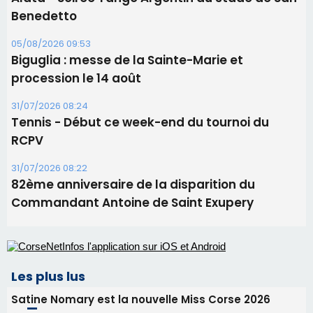
31/07/2026 08:22
82ème anniversaire de la disparition du
Commandant Antoine de Saint Exupery
Les plus lus
Satine Nomary est la nouvelle Miss Corse 2026
Éclipse du 12 août : la Corse aux premières loges
d'un spectacle qui ne reviendra pas avant 2081
Éclipse du 12 août : Où s'installer en Corse pour
profiter pleinement du spectacle ?
En Corse, un début de saison marqué par une
consommation en recul dans les restaurants
La gendarmerie alerte les restaurateurs corses
face à une nouvelle escroquerie au faux vendeur de
vin