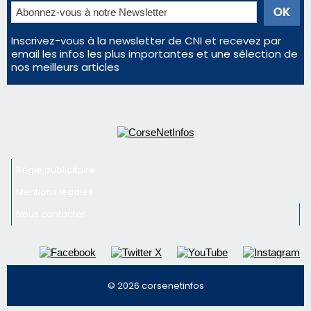
Régie publicitaire
Mentions légales
Nous contacter
© 2026 corsenetinfos