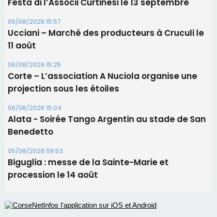
06/08/2026 15:04
Alata - Soirée Tango Argentin au stade de San
Benedetto
05/08/2026 09:53
Biguglia : messe de la Sainte-Marie et
procession le 14 août
Les plus lus
Satine Nomary est la nouvelle Miss Corse 2026
Éclipse du 12 août : Où s'installer en Corse pour
profiter pleinement du spectacle ?
Éclipse du 12 août : la Corse aux premières loges
d'un spectacle qui ne reviendra pas avant 2081
En Corse, un début de saison marqué par une