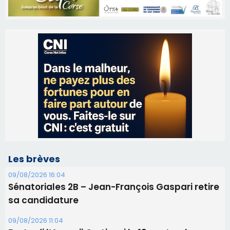
Les brèves
09/08/2026 16:04
Sénatoriales 2B – Jean-François Gaspari retire
sa candidature
09/08/2026 11:04
Festa di l’Associi Curtinesi le 13 septembre
06/08/2026 15:57
Ucciani – Marché des producteurs à Cruculi le
11 août
06/08/2026 15:25
Corte – L’association A Nuciola organise une
projection sous les étoiles