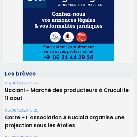
Les brèves
06/08/2026 15:57
Ucciani – Marché des producteurs à Cruculi le
11 août
06/08/2026 15:25
Corte – L’association A Nuciola organise une
projection sous les étoiles
06/08/2026 15:04
Alata - Soirée Tango Argentin au stade de San
Benedetto
05/08/2026 09:53
Biguglia : messe de la Sainte-Marie et
procession le 14 août
31/07/2026 08:24
Tennis - Début ce week-end du tournoi du
RCPV