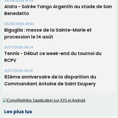
31/07/2026 08:22
82ème anniversaire de la disparition du
Commandant Antoine de Saint Exupery
Les plus lus
Satine Nomary est la nouvelle Miss Corse 2026
Éclipse du 12 août : la Corse aux premières loges
d'un spectacle qui ne reviendra pas avant 2081
Bastia – Le festival Porto Latino évacué en urgence
avant le concert de Mosimann
En Corse, un début de saison marqué par une
consommation en recul dans les restaurants
La gendarmerie alerte les restaurateurs corses
face à une nouvelle escroquerie au faux vendeur de