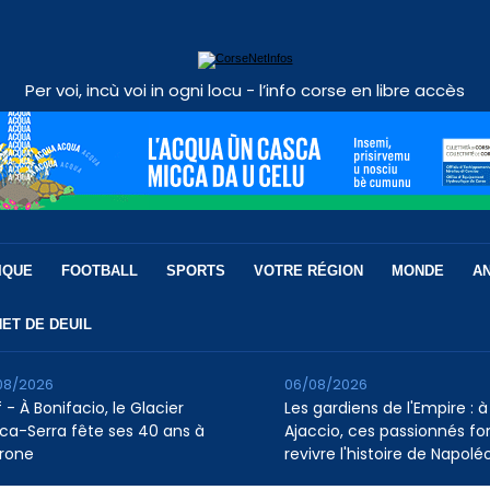
Per voi, incù voi in ogni locu - l’info corse en libre accès
IQUE
FOOTBALL
SPORTS
VOTRE RÉGION
MONDE
A
ET DE DEUIL
08/2026
06/08/2026
 - À Bonifacio, le Glacier
Les gardiens de l'Empire : à
ca-Serra fête ses 40 ans à
Ajaccio, ces passionnés fo
rone
revivre l'histoire de Napolé