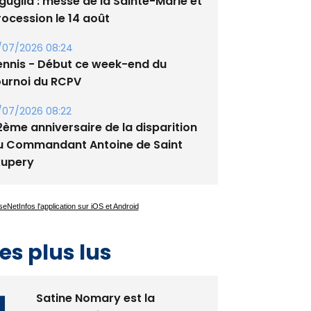
/08/2026 09:53
guglia : messe de la Sainte-Marie et
rocession le 14 août
/07/2026 08:24
ennis - Début ce week-end du
ournoi du RCPV
/07/2026 08:22
2ème anniversaire de la disparition
u Commandant Antoine de Saint
xupery
es plus lus