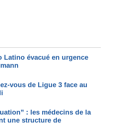
to Latino évacué en urgence
simann
dez-vous de Ligue 3 face au
i
ituation” : les médecins de la
nt une structure de