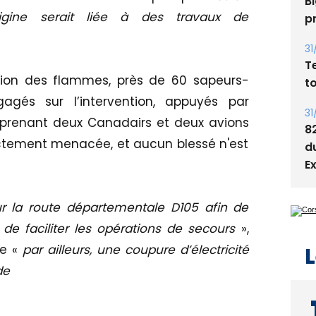
igine serait liée à des travaux de
05
Bi
p
ssion des flammes, près de 60 sapeurs-
31
T
agés sur l’intervention, appuyés par
t
prenant deux Canadairs et deux avions
ectement menacée, et aucun blessé n'est
31
8
d
E
ur la route départementale D105 afin de
 de faciliter les opérations de secours
»,
ue «
par ailleurs, une coupure d’électricité
de
L