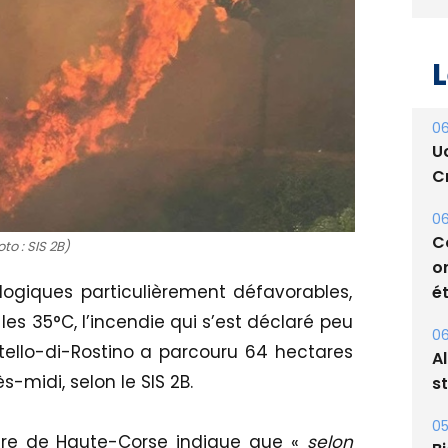
L
06
U
Cr
to : SIS 2B)
06
logiques particulièrement défavorables,
C
o
s 35°C, l’incendie qui s’est déclaré peu
ét
ello-di-Rostino a parcouru 64 hectares
s-midi, selon le SIS 2B.
06
A
s
re de Haute-Corse indique que «
selon