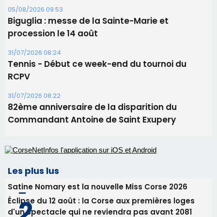
31/07/2026 08:22
82ème anniversaire de la disparition du
Commandant Antoine de Saint Exupery
Les plus lus
Satine Nomary est la nouvelle Miss Corse 2026
Éclipse du 12 août : la Corse aux premières loges
d'un spectacle qui ne reviendra pas avant 2081
Bastia – Le festival Porto Latino évacué en urgence
avant le concert de Mosimann
En Corse, un début de saison marqué par une
consommation en recul dans les restaurants
La gendarmerie alerte les restaurateurs corses
face à une nouvelle escroquerie au faux vendeur de
vin