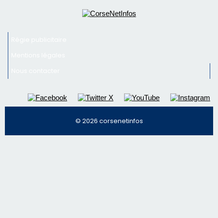
Newsletter
Inscrivez-vous à la newsletter de CNI et recevez par
email les infos les plus importantes et une sélection de
nos meilleurs articles
Régie publicitaire
Mentions légales
Nous contacter