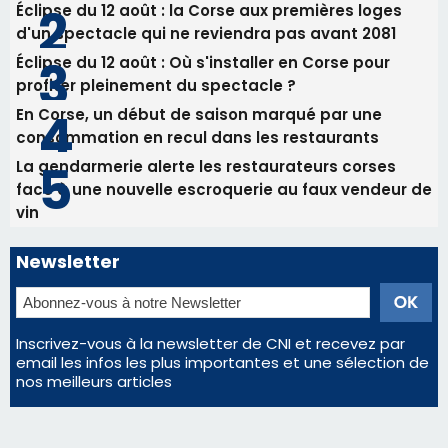
31/07/2026 08:24
Tennis - Début ce week-end du tournoi du
RCPV
Les plus lus
Satine Nomary est la nouvelle Miss Corse 2026
Éclipse du 12 août : la Corse aux premières loges
d'un spectacle qui ne reviendra pas avant 2081
Éclipse du 12 août : Où s'installer en Corse pour
profiter pleinement du spectacle ?
En Corse, un début de saison marqué par une
consommation en recul dans les restaurants
La gendarmerie alerte les restaurateurs corses
face à une nouvelle escroquerie au faux vendeur de
vin