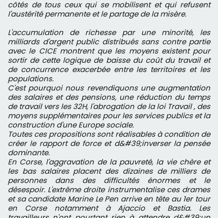
côtés de tous ceux qui se mobilisent et qui refusent
l'austérité permanente et le partage de la misère.
L'accumulation de richesse par une minorité, les
milliards d'argent public distribués sans contre partie
avec le CICE montrent que les moyens existent pour
sortir de cette logique de baisse du coût du travail et
de concurrence exacerbée entre les territoires et les
populations.
C'est pourquoi nous revendiquons une augmentation
des salaires et des pensions, une réduction du temps
de travail vers les 32H, l'abrogation de la loi Travail , des
moyens supplémentaires pour les services publics et la
construction d'une Europe sociale.
Toutes ces propositions sont réalisables à condition de
créer le rapport de force et d&#39;inverser la pensée
dominante.
En Corse, l'aggravation de la pauvreté, la vie chère et
les bas salaires placent des dizaines de milliers de
personnes dans des difficultés énormes et le
désespoir. L'extrême droite instrumentalise ces drames
et sa candidate Marine Le Pen arrive en tête au 1er tour
en Corse notamment à Ajaccio et Bastia. Les
travailleurs n'ont pourtant rien à attendre d&#39;un