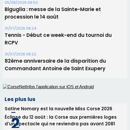
Commandant Antoine de Saint Exupery
Les plus lus
Satine Nomary est la nouvelle Miss Corse 2026
Éclipse du 12 août : la Corse aux premières loges
d'un spectacle qui ne reviendra pas avant 2081
Bastia – Le festival Porto Latino évacué en urgence
avant le concert de Mosimann
En Corse, un début de saison marqué par une
consommation en recul dans les restaurants
La gendarmerie alerte les restaurateurs corses
face à une nouvelle escroquerie au faux vendeur de
vin
Newsletter