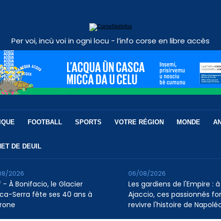
Per voi, incù voi in ogni locu - l’info corse en libre accès
IQUE
FOOTBALL
SPORTS
VOTRE RÉGION
MONDE
A
ET DE DEUIL
08/2026
06/08/2026
 - À Bonifacio, le Glacier
Les gardiens de l'Empire : à
ca-Serra fête ses 40 ans à
Ajaccio, ces passionnés fo
rone
revivre l'histoire de Napolé