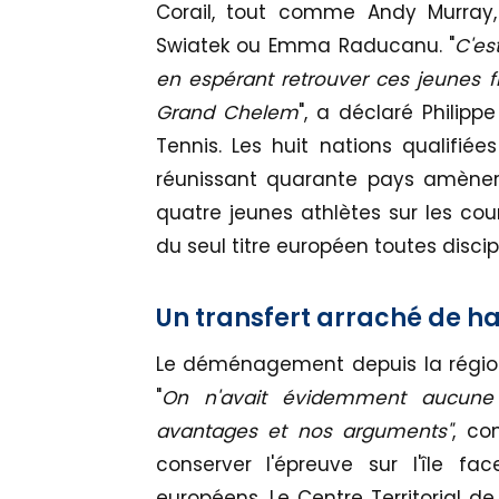
Corail, tout comme Andy Murray,
Swiatek ou Emma Raducanu. "
C'es
en espérant retrouver ces jeunes fi
Grand Chelem
", a déclaré Philipp
Tennis. Les huit nations qualifiée
réunissant quarante pays amènero
quatre jeunes athlètes sur les cour
du seul titre européen toutes disc
Un transfert arraché de ha
Le déménagement depuis la région
"
On n'avait évidemment aucune c
avantages et nos arguments"
, co
conserver l'épreuve sur l'île face
européens. Le Centre Territorial de