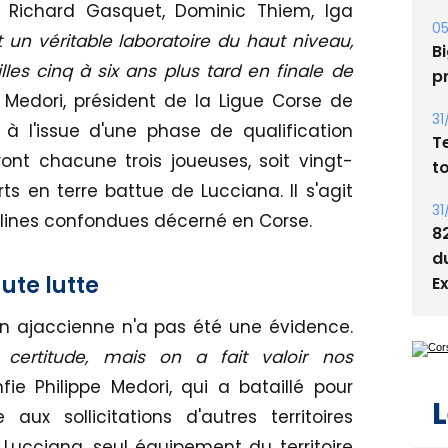
 Richard Gasquet, Dominic Thiem, Iga
05
t un véritable laboratoire du haut niveau,
Bi
lles cinq à six ans plus tard en finale de
p
e Medori, président de la Ligue Corse de
31
s à l'issue d'une phase de qualification
T
nt chacune trois joueuses, soit vingt-
t
ts en terre battue de Lucciana. Il s'agit
31
iplines confondues décerné en Corse.
8
d
ute lutte
E
 ajaccienne n'a pas été une évidence.
ertitude, mais on a fait valoir nos
nfie Philippe Medori, qui a bataillé pour
L
 aux sollicitations d'autres territoires
 Lucciana, seul équipement du territoire