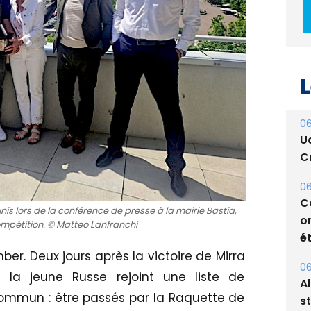
L
06
U
Cr
06
C
is lors de la conférence de presse à la mairie Bastia,
o
ompétition. © Matteo Lanfranchi
ét
er. Deux jours après la victoire de Mirra
06
 la jeune Russe rejoint une liste de
A
ommun : être passés par la Raquette de
s