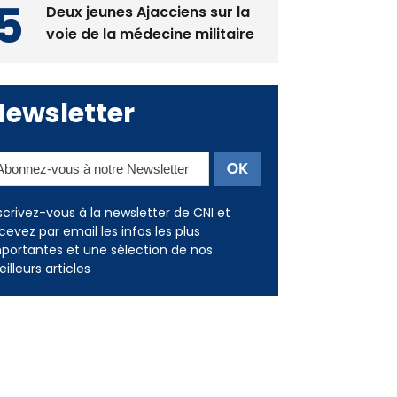
Deux jeunes Ajacciens sur la
voie de la médecine militaire
Newsletter
scrivez-vous à la newsletter de CNI et
cevez par email les infos les plus
portantes et une sélection de nos
illeurs articles