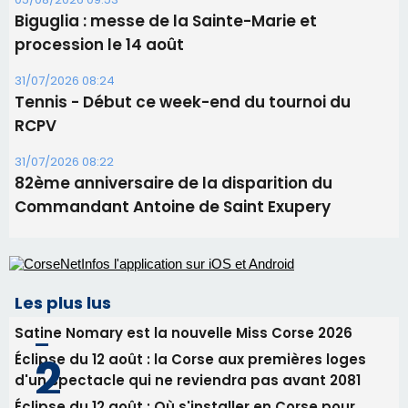
82ème anniversaire de la disparition du
Commandant Antoine de Saint Exupery
Les plus lus
Satine Nomary est la nouvelle Miss Corse 2026
Éclipse du 12 août : la Corse aux premières loges
d'un spectacle qui ne reviendra pas avant 2081
Éclipse du 12 août : Où s'installer en Corse pour
profiter pleinement du spectacle ?
En Corse, un début de saison marqué par une
consommation en recul dans les restaurants
La gendarmerie alerte les restaurateurs corses
face à une nouvelle escroquerie au faux vendeur de
vin