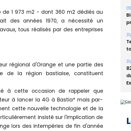
05
le de 1 973 m2 - dont 360 m2 dédiés au
Bi
ait des années 1970, a nécessité un
p
vaux, tous réalisés par des entreprises
31
T
t
31
ur régional d'Orange et une partie des
8
e de la région bastiaise, constituent
d
E
é à cette occasion de rappeler que
teur à lancer la 4G à Bastia* mais par-
ent cette nouvelle technologie et de la
articulièrement insisté sur l'implication de
L
nge lors des intempéries de fin d'année