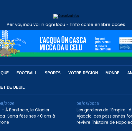
Per voi, incù voi in ogni locu - l’info corse en libre accès
IQUE
FOOTBALL
SPORTS
VOTRE RÉGION
MONDE
A
ET DE DEUIL
08/2026
06/08/2026
 - À Bonifacio, le Glacier
Les gardiens de l'Empire : à
ca-Serra fête ses 40 ans à
Ajaccio, ces passionnés fo
rone
revivre l'histoire de Napolé