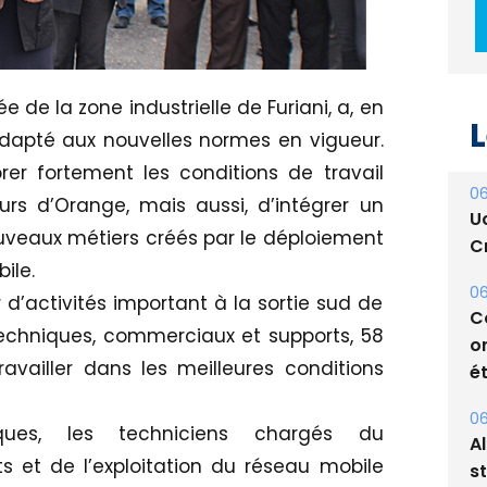
e de la zone industrielle de Furiani, a, en
L
adapté aux nouvelles normes en vigueur.
er fortement les conditions de travail
06
urs d’Orange, mais aussi, d’intégrer un
U
veaux métiers créés par le déploiement
Cr
bile.
06
d’activités important à la sortie sud de
C
techniques, commerciaux et supports, 58
o
availler dans les meilleures conditions
ét
06
ques, les techniciens chargés du
A
s et de l’exploitation du réseau mobile
s