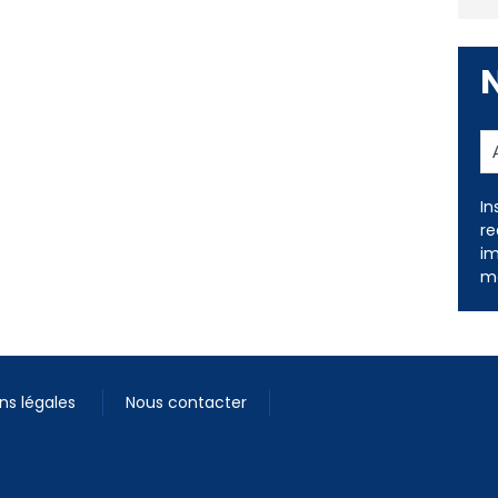
In
re
im
me
ns légales
Nous contacter