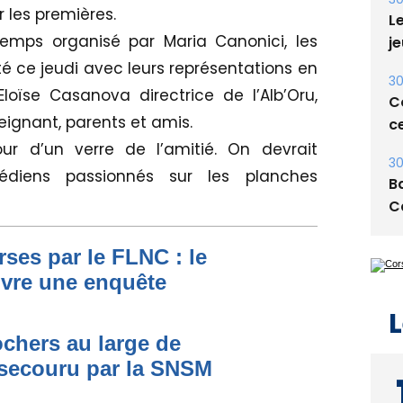
r les premières.
Le
emps organisé par Maria Canonici, les
je
é ce jeudi avec leurs représentations en
30
loïse Casanova directrice de l’Alb’Oru,
Co
ignant, parents et amis.
ce
our d’un verre de l’amitié. On devrait
30
édiens passionnés sur les planches
Ba
C
ses par le FLNC : le
uvre une enquête
L
ochers au large de
secouru par la SNSM