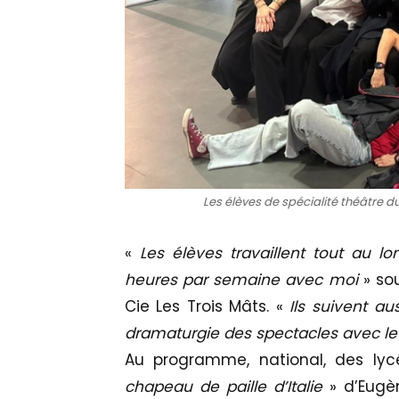
Les élèves de spécialité théâtre 
«
Les élèves travaillent tout au l
heures par semaine avec moi
» sou
Cie Les Trois Mâts. «
Ils suivent au
dramaturgie des spectacles avec le
Au programme, national, des lycé
chapeau de paille d’Italie
» d’Eugèn