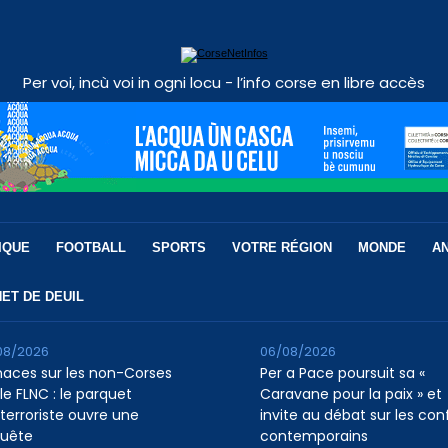
Per voi, incù voi in ogni locu - l’info corse en libre accès
IQUE
FOOTBALL
SPORTS
VOTRE RÉGION
MONDE
A
ET DE DEUIL
08/2026
06/08/2026
aces sur les non-Corses
Per a Pace poursuit sa «
le FLNC : le parquet
Caravane pour la paix » et
iterroriste ouvre une
invite au débat sur les conf
uête
contemporains