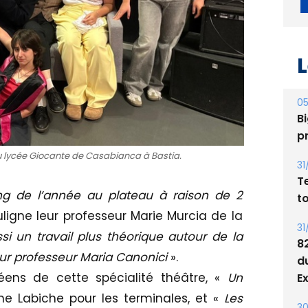
L
05
Bi
p
du lycée Giocante de Casabianca à Bastia.
31
T
ong de l’année au plateau à raison de 2
t
ligne leur professeur Marie Murcia de la
31
ssi un travail plus théorique autour de la
8
ur professeur Maria Canonici
».
d
ens de cette spécialité théâtre, «
Un
E
e Labiche pour les terminales, et «
Les
30