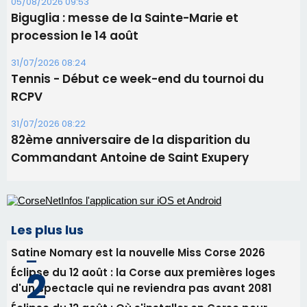
82ème anniversaire de la disparition du
Commandant Antoine de Saint Exupery
Les plus lus
Satine Nomary est la nouvelle Miss Corse 2026
Éclipse du 12 août : la Corse aux premières loges
d'un spectacle qui ne reviendra pas avant 2081
Éclipse du 12 août : Où s'installer en Corse pour
profiter pleinement du spectacle ?
En Corse, un début de saison marqué par une
consommation en recul dans les restaurants
La gendarmerie alerte les restaurateurs corses
face à une nouvelle escroquerie au faux vendeur de
vin