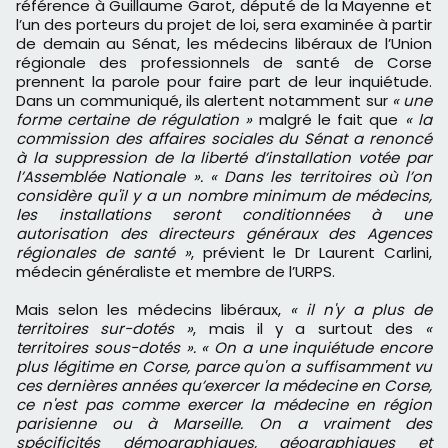
référence à Guillaume Garot, député de la Mayenne et
l’un des porteurs du projet de loi, sera examinée à partir
de demain au Sénat, les médecins libéraux de l’Union
régionale des professionnels de santé de Corse
prennent la parole pour faire part de leur inquiétude.
Dans un communiqué, ils alertent notamment sur
« une
forme certaine de régulation »
malgré le fait que
« la
commission des affaires sociales du Sénat a renoncé
à la suppression de la liberté d’installation votée par
l’Assemblée Nationale ». « Dans les territoires où l’on
considère qu'il y a un nombre minimum de médecins,
les installations seront conditionnées à une
autorisation des directeurs généraux des Agences
régionales de santé »
, prévient le Dr Laurent Carlini,
médecin généraliste et membre de l’URPS.
Mais selon les médecins libéraux,
« il n'y a plus de
territoires sur-dotés »
, mais il y a surtout des
«
territoires sous-dotés ». « On a une inquiétude encore
plus légitime en Corse, parce qu'on a suffisamment vu
ces dernières années qu’exercer la médecine en Corse,
ce n'est pas comme exercer la médecine en région
parisienne ou à Marseille. On a vraiment des
spécificités démographiques, géographiques et