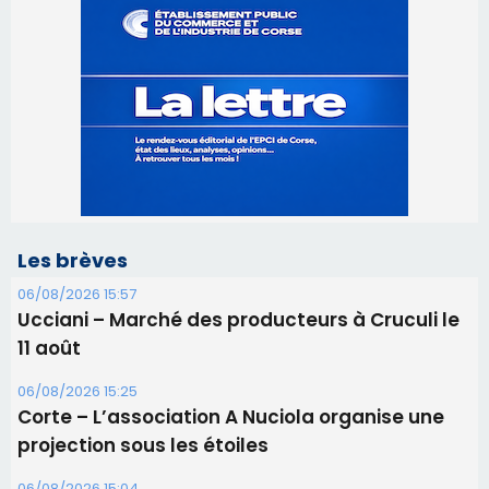
Les brèves
06/08/2026 15:57
Ucciani – Marché des producteurs à Cruculi le
11 août
06/08/2026 15:25
Corte – L’association A Nuciola organise une
projection sous les étoiles
06/08/2026 15:04
Alata - Soirée Tango Argentin au stade de San
Benedetto
05/08/2026 09:53
Biguglia : messe de la Sainte-Marie et
procession le 14 août
31/07/2026 08:24