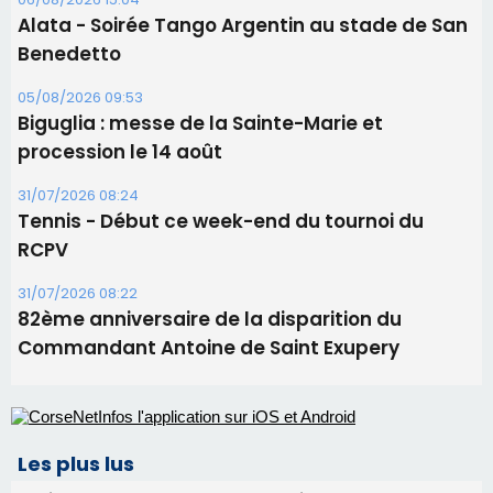
Tennis - Début ce week-end du tournoi du
RCPV
31/07/2026 08:22
82ème anniversaire de la disparition du
Commandant Antoine de Saint Exupery
Les plus lus
Satine Nomary est la nouvelle Miss Corse 2026
Éclipse du 12 août : la Corse aux premières loges
d'un spectacle qui ne reviendra pas avant 2081
Bastia – Le festival Porto Latino évacué en urgence
avant le concert de Mosimann
En Corse, un début de saison marqué par une
consommation en recul dans les restaurants