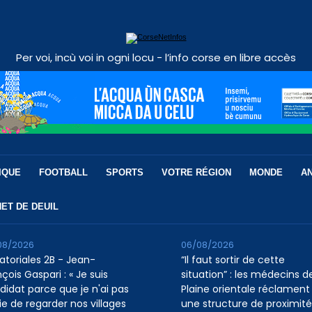
Per voi, incù voi in ogni locu - l’info corse en libre accès
IQUE
FOOTBALL
SPORTS
VOTRE RÉGION
MONDE
A
ET DE DEUIL
08/2026
06/08/2026
atoriales 2B - Jean-
“Il faut sortir de cette
çois Gaspari : « Je suis
situation” : les médecins de
didat parce que je n'ai pas
Plaine orientale réclament
ie de regarder nos villages
une structure de proximité