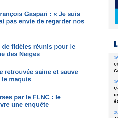
rançois Gaspari : « Je suis
ai pas envie de regarder nos
L
 de fidèles réunis pour le
me des Neiges
06
U
Cr
e retrouvée saine et sauve
s le maquis
06
C
o
ses par le FLNC : le
ét
uvre une enquête
06