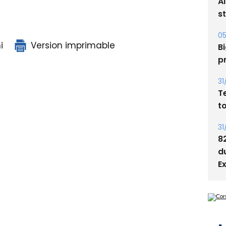
A
s
05
i
Version imprimable
Bi
p
31
T
t
31
8
d
E