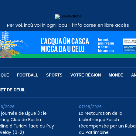
Per voi, incù voi in ogni locu - l’info corse en libre accès
IQUE
FOOTBALL
SPORTS
VOTRE RÉGION
MONDE
A
ET DE DEUIL
08/2026
07/08/2026
 journée de Ligue 3 : le
La restauration de la
rting Club de Bastia
bibliothèque Fesch
cline à Furiani face au Puy-
récompensée par un Ruba
Velay (0-2)
du Patrimoine