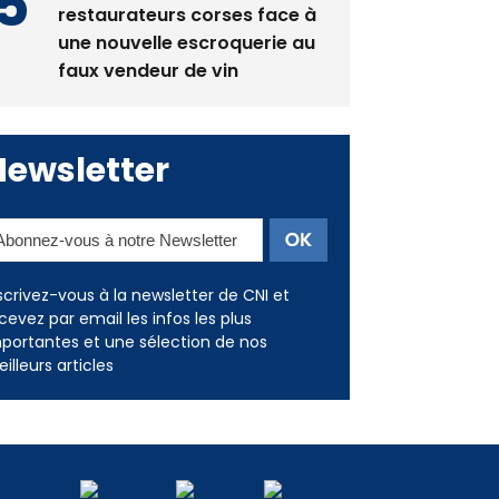
restaurateurs corses face à
une nouvelle escroquerie au
faux vendeur de vin
Newsletter
scrivez-vous à la newsletter de CNI et
cevez par email les infos les plus
portantes et une sélection de nos
illeurs articles