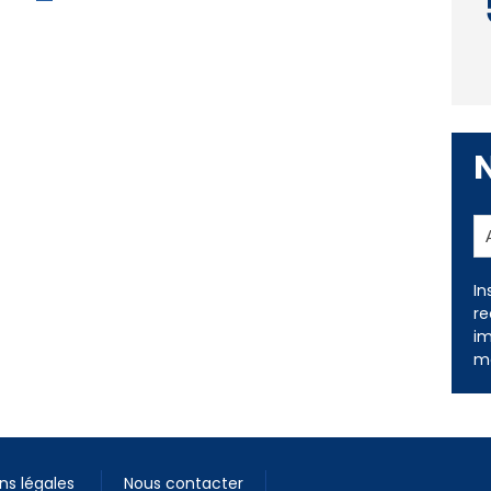
In
re
im
me
ns légales
Nous contacter