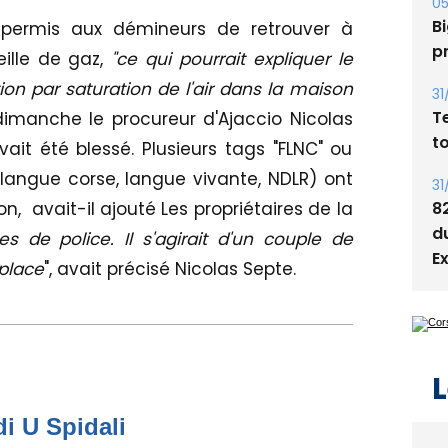
Bi
 permis aux démineurs de retrouver à
p
ille de gaz,
"ce qui pourrait expliquer le
on par saturation de l'air dans la maison
31
T
 dimanche le procureur d'Ajaccio Nicolas
t
ait été blessé. Plusieurs tags "FLNC" ou
(langue corse, langue vivante, NDLR) ont
31
8
n, avait-il ajouté Les propriétaires de la
d
s de police. Il s'agirait d'un couple de
E
 place
", avait précisé Nicolas Septe.
L
di U Spidali