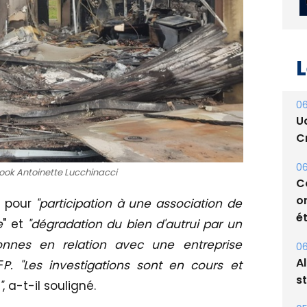
L
06
U
Cr
06
ook Antoinette Lucchinacci
C
o
 pour
"participation à une association de
ét
e
" et
"dégradation du bien d'autrui par un
nnes en relation avec une entreprise
06
A
F
P. "Les investigations sont en cours et
s
"
, a-t-il souligné.
05