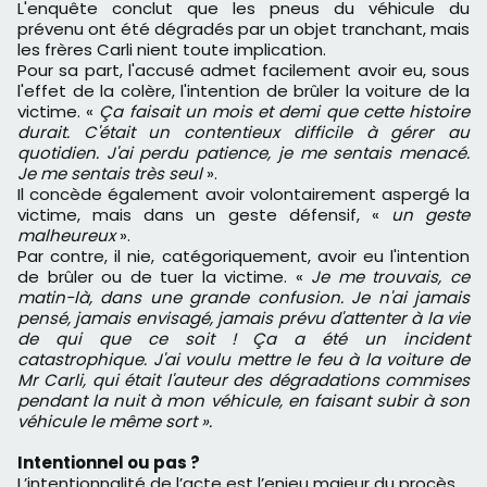
L'enquête conclut que les pneus du véhicule du
prévenu ont été dégradés par un objet tranchant, mais
les frères Carli nient toute implication.
Pour sa part, l'accusé admet facilement avoir eu, sous
l'effet de la colère, l'intention de brûler la voiture de la
victime. «
Ç
a faisait un mois et demi que cette histoire
durait. C'
é
tait un contentieux difficile
à
g
é
rer au
quotidien. J'ai perdu patience, je me sentais menac
é
.
Je me sentais tr
è
s seul
».
Il concède également avoir volontairement aspergé la
victime, mais dans un geste défensif, «
un geste
malheureux
».
Par contre, il nie, catégoriquement, avoir eu l'intention
de brûler ou de tuer la victime. «
Je me trouvais, ce
matin-l
à
, dans une grande confusion. Je n'ai jamais
pens
é
, jamais envisag
é
, jamais pr
é
vu d'attenter
à
la vie
de qui que ce soit
!
Ç
a a
é
t
é
un incident
catastrophique. J'ai voulu mettre le feu
à
la voiture de
Mr Carli, qui
é
tait l'auteur des d
é
gradations commises
pendant la nuit
à
mon v
é
hicule, en faisant subir
à
son
v
é
hicule le m
ê
me sort
»
.
Intentionnel ou pas ?
L’intentionnalité de l’acte est l’enjeu majeur du procès.