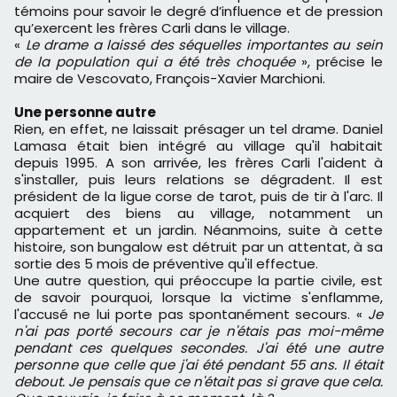
témoins pour savoir le degré d’influence et de pression
qu’exercent les frères Carli dans le village.
«
Le drame a laiss
é
des s
é
quelles importantes au sein
de la population qui a
é
t
é
tr
è
s choqu
é
e
», précise le
maire de Vescovato, François-Xavier Marchioni.
Une personne autre
Rien, en effet, ne laissait présager un tel drame. Daniel
Lamasa était bien intégré au village qu'il habitait
depuis 1995. A son arrivée, les frères Carli l'aident à
s'installer, puis leurs relations se dégradent. Il est
président de la ligue corse de tarot, puis de tir à l'arc. Il
acquiert des biens au village, notamment un
appartement et un jardin. Néanmoins, suite à cette
histoire, son bungalow est détruit par un attentat, à sa
sortie des 5 mois de préventive qu'il effectue.
Une autre question, qui préoccupe la partie civile, est
de savoir pourquoi, lorsque la victime s'enflamme,
l'accusé ne lui porte pas spontanément secours. «
Je
n'ai pas port
é
secours car je n'
é
tais pas moi-m
ê
me
pendant ces quelques secondes. J'ai
é
t
é
une autre
personne que celle que j'ai
é
t
é
pendant 55 ans. Il
é
tait
debout. Je pensais que ce n'
é
tait pas si grave que cela.