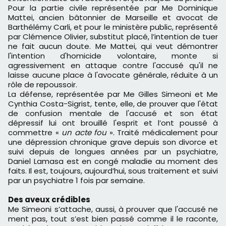
Pour la partie civile représentée par Me Dominique
Mattei, ancien bâtonnier de Marseille et avocat de
Barthélémy Carli, et pour le ministère public, représenté
par Clémence Olivier, substitut placé, l’intention de tuer
ne fait aucun doute. Me Mattei, qui veut démontrer
l'intention d'homicide volontaire, monte si
agressivement en attaque contre l'accusé qu'il ne
laisse aucune place à l'avocate générale, réduite à un
rôle de repoussoir.
La défense, représentée par Me Gilles Simeoni et Me
Cynthia Costa-Sigrist, tente, elle, de prouver que l'état
de confusion mentale de l'accusé et son état
dépressif lui ont brouillé l'esprit et l’ont poussé à
commettre «
un acte fou
». Traité médicalement pour
une dépression chronique grave depuis son divorce et
suivi depuis de longues années par un psychiatre,
Daniel Lamasa est en congé maladie au moment des
faits. Il est, toujours, aujourd’hui, sous traitement et suivi
par un psychiatre 1 fois par semaine.
Des aveux cr
é
dibles
Me Simeoni s’attache, aussi, à prouver que l'accusé ne
ment pas, tout s’est bien passé comme il le raconte,