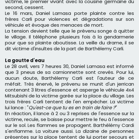
victime, le premier vivant avec la cousine germaine du
second, cessent.
Le 16 mars, Daniel Lamasa porte plainte contre les
frères Carli pour violences et dégradations sur son
véhicule et évoque des menaces de mort.
La tension devient telle que le prévenu songe à quitter
le village. Il téléphone plusieurs fois à la gendarmerie
pour que sa plainte aboutisse. La veille du drame, il se
dit victime d'insultes de la part de Barthélemy Carli.
La goutte d'eau
Le 28 avril, vers 7 heures 30, Daniel Lamasa est informé
que 3 pneus de sa camionnette sont crevés. Pour lui,
aucun doute, Barthélemy Carli est l'auteur de ce
méfait. Très énervé, le prévenu se munit d'un jerrican
contenant 3 litres d'essence et asperge le véhicule 4x4
Mitsubishi de la victime garée sur la place du village. Les
trois frères Carli tentent de l'en empêcher. La victime
lui lance : "
Qu'est-ce que tu es en train de faire ?
"
En réaction, il lance à 2 ou 3 reprises de l'essence sur la
victime, recule, se baisse pour mettre le feu à l'essence
sur le sol. Les flammes se propagent. Barthélémy Cardi
s'enflamme. La voiture aussi. La dizaine de personnes
présentes sur la place tentent de lui porter secours et