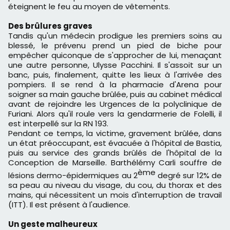
éteignent le feu au moyen de vêtements.
Des br
û
lures graves
Tandis qu'un médecin prodigue les premiers soins au
blessé, le prévenu prend un pied de biche pour
empêcher quiconque de s'approcher de lui, menaçant
une autre personne, Ulysse Pacchini. Il s'assoit sur un
banc, puis, finalement, quitte les lieux à l'arrivée des
pompiers. Il se rend à la pharmacie d'Arena pour
soigner sa main gauche brûlée, puis au cabinet médical
avant de rejoindre les Urgences de la polyclinique de
Furiani. Alors qu'il roule vers la gendarmerie de Folelli, il
est interpellé sur la RN 193.
Pendant ce temps, la victime, gravement brûlée, dans
un état préoccupant, est évacuée à l'hôpital de Bastia,
puis au service des grands brûlés de l'hôpital de la
Conception de Marseille. Barthélémy Carli souffre de
è
me
lésions dermo-épidermiques au 2
degré sur 12% de
sa peau au niveau du visage, du cou, du thorax et des
mains, qui nécessitent un mois d'interruption de travail
(ITT). Il est présent à l'audience.
Un geste malheureux