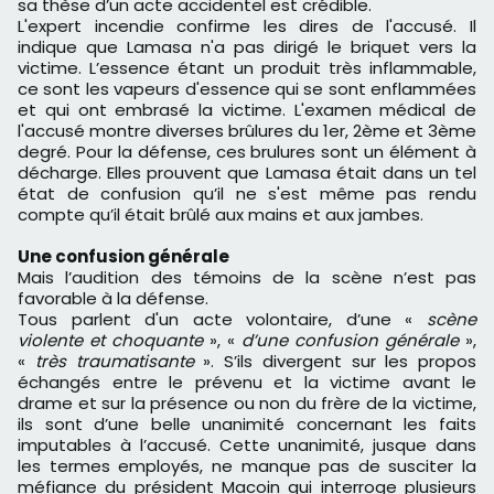
sa thèse d’un acte accidentel est crédible.
L'expert incendie confirme les dires de l'accusé. Il
indique que Lamasa n'a pas dirigé le briquet vers la
victime. L’essence étant un produit très inflammable,
ce sont les vapeurs d'essence qui se sont enflammées
et qui ont embrasé la victime. L'examen médical de
l'accusé montre diverses brûlures du 1er, 2ème et 3ème
degré. Pour la défense, ces brulures sont un élément à
décharge. Elles prouvent que Lamasa était dans un tel
état de confusion qu’il ne s'est même pas rendu
compte qu’il était brûlé aux mains et aux jambes.
Une confusion générale
Mais l’audition des témoins de la scène n’est pas
favorable à la défense.
Tous parlent d'un acte volontaire, d’une «
sc
è
ne
violente et choquante
», «
d
’
une confusion g
é
n
é
rale
»,
«
tr
è
s traumatisante
». S’ils divergent sur les propos
échangés entre le prévenu et la victime avant le
drame et sur la présence ou non du frère de la victime,
ils sont d’une belle unanimité concernant les faits
imputables à l’accusé. Cette unanimité, jusque dans
les termes employés, ne manque pas de susciter la
méfiance du président Macoin qui interroge plusieurs