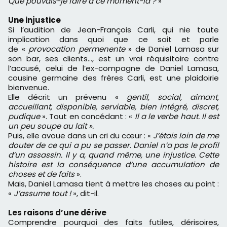
Que pouvais-je faire
à
ce moment-l
à
?
»
Une injustice
Si l’audition de Jean-François Carli, qui nie toute
implication dans quoi que ce soit et parle
de «
provocation permenente
» de Daniel Lamasa sur
son bar, ses clients…, est un vrai réquisitoire contre
l’accusé, celui de l’ex-compagne de Daniel Lamasa,
cousine germaine des frères Carli, est une plaidoirie
bienvenue.
Elle décrit un prévenu «
gentil, social, aimant,
accueillant, disponible, serviable, bien intégré
,
discret,
pudique
». Tout en concédant : «
Il a le verbe haut. Il est
un peu soupe au lait ».
Puis, elle avoue dans un cri du cœur : «
J’étais loin de me
douter de ce qui a pu se passer. Daniel n’a pas le profil
d’un assassin. Il y a, quand même, une injustice. Cette
histoire est la conséquence d’une accumulation de
choses et de faits
».
Mais, Daniel Lamasa tient à mettre les choses au point :
«
J’assume tout !
», dit-il.
Les raisons d’une dérive
Comprendre pourquoi des faits futiles, dérisoires,