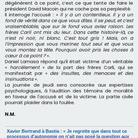
dégénèrent à ce point, c’est ce que tente de faire le
président David Macoin qui ne cache pas sa perplexité.
Il interroge l’accusé : «
Il y a un contentieux. Il y a un
fond de v
é
rit
é
dans ce que vous dites. Il se peut, et c
’
est
vraisemblable, que sur le fond vous aviez raison. Les
fr
è
res Carli ont mis du leur. Dans cette histoire-l
à
, ce
n
’
est ni noir, ni blanc. C
’
est tout gris
!
Mais, on a
l
’
impression que vous marinez tout seul et que vous
vous montez la t
ê
te. Pourquoi avoir pris les choses
à
c
œ
ur
à
ce point
?
».
Daniel Lamasa répond qu’il était victime d’un véritable
«
harc
è
lement
» de la part des frères Carli, qui se
manifestait par «
des insultes, des menaces et des
insinuations
».
La journée de jeudi sera consacrée aux expertises
psychologiques, à l’audition des témoins de moralité
en faveur de l'accusé et de la victime. La partie civile
pourrait plaider dans la foulée.
N.M.
Xavier Bertrand à Bastia : « Je regrette que dans tout ce
processus d'autonomie on n'ait pas posé la question aux