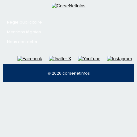
Newsletter
Inscrivez-vous à la newsletter de CNI et recevez par
email les infos les plus importantes et une sélection de
nos meilleurs articles
Régie publicitaire
Mentions légales
Nous contacter