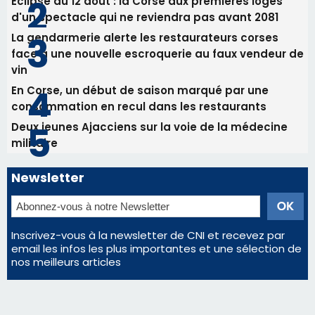
30/07/2026 08:33
Bastia - Assunta Gloriosa à la Cathédrale
Sainte-Marie
Les plus lus
Satine Nomary est la nouvelle Miss Corse 2026
Éclipse du 12 août : la Corse aux premières loges
d'un spectacle qui ne reviendra pas avant 2081
La gendarmerie alerte les restaurateurs corses
face à une nouvelle escroquerie au faux vendeur de
vin
En Corse, un début de saison marqué par une
consommation en recul dans les restaurants
Deux jeunes Ajacciens sur la voie de la médecine
militaire