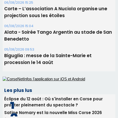
05/08/2026 09:53
Biguglia : messe de la Sainte-Marie et
procession le 14 août
Les plus lus
Éclipse du 12 août : Où s'installer en Corse pour
profiter pleinement du spectacle ?
Satine Nomary est la nouvelle Miss Corse 2026
Éclipse du 12 août : la Corse aux premières loges
d'un spectacle qui ne reviendra pas avant 2081
Pene in capu - Bastia : il n'y a plus de limites…
En Corse, un début de saison marqué par une
consommation en recul dans les restaurants
Newsletter