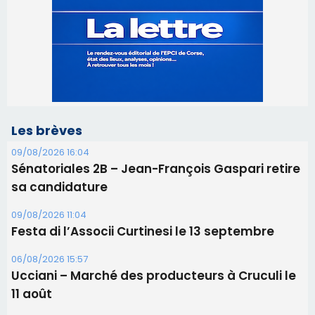
Les brèves
09/08/2026 16:04
Sénatoriales 2B – Jean-François Gaspari retire
sa candidature
09/08/2026 11:04
Festa di l’Associi Curtinesi le 13 septembre
06/08/2026 15:57
Ucciani – Marché des producteurs à Cruculi le
11 août
06/08/2026 15:25
Corte – L’association A Nuciola organise une
projection sous les étoiles
06/08/2026 15:04
Alata - Soirée Tango Argentin au stade de San
Benedetto