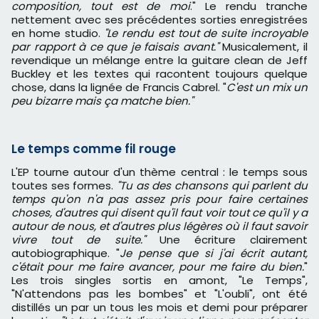
composition, tout est de moi
." Le rendu tranche
nettement avec ses précédentes sorties enregistrées
en home studio.
"Le rendu est tout de suite incroyable
par rapport à ce que je faisais avant."
Musicalement, il
revendique un mélange entre la guitare clean de Jeff
Buckley et les textes qui racontent toujours quelque
chose, dans la lignée de Francis Cabrel. "
C'est un mix un
peu bizarre mais ça matche bien."
Le temps comme fil rouge
L'EP tourne autour d'un thème central : le temps sous
toutes ses formes.
"Tu as des chansons qui parlent du
temps qu'on n'a pas assez pris pour faire certaines
choses, d'autres qui disent qu'il faut voir tout ce qu'il y a
autour de nous, et d'autres plus légères où il faut savoir
vivre tout de suite."
Une écriture clairement
autobiographique. "
Je pense que si j'ai écrit autant,
c'était pour me faire avancer, pour me faire du bien.
"
Les trois singles sortis en amont, "Le Temps",
"N'attendons pas les bombes" et "L'oubli", ont été
distillés un par un tous les mois et demi pour préparer