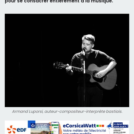
pour se consacrer entièrement à la musique.
Armand Luporsi, auteur-compositeur-interprète bastiais.