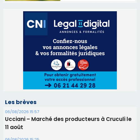
Les brèves
06/08/2026 15:57
Ucciani – Marché des producteurs à Cruculi le
11 août
06/08/2026 15:25
Corte – L’association A Nuciola organise une
projection sous les étoiles
06/08/2026 15:04
Alata - Soirée Tango Argentin au stade de San
Benedetto
05/08/2026 09:53
Biguglia : messe de la Sainte-Marie et
procession le 14 août