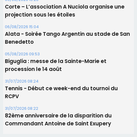
31/07/2026 08:24
Tennis - Début ce week-end du tournoi du
RCPV
31/07/2026 08:22
82ème anniversaire de la disparition du
Commandant Antoine de Saint Exupery
Les plus lus
Satine Nomary est la nouvelle Miss Corse 2026
Éclipse du 12 août : la Corse aux premières loges
d'un spectacle qui ne reviendra pas avant 2081
Bastia – Le festival Porto Latino évacué en urgence
avant le concert de Mosimann
En Corse, un début de saison marqué par une