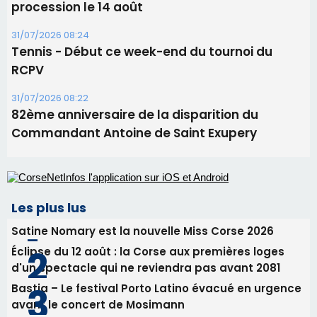
Commandant Antoine de Saint Exupery
Les plus lus
Satine Nomary est la nouvelle Miss Corse 2026
Éclipse du 12 août : la Corse aux premières loges
d'un spectacle qui ne reviendra pas avant 2081
Bastia – Le festival Porto Latino évacué en urgence
avant le concert de Mosimann
En Corse, un début de saison marqué par une
consommation en recul dans les restaurants
La gendarmerie alerte les restaurateurs corses
face à une nouvelle escroquerie au faux vendeur de
vin
Newsletter