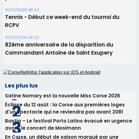
Les plus lus
Satine Nomary est la nouvelle Miss Corse 2026
Éclipse du 12 août : la Corse aux premières loges
d'un spectacle qui ne reviendra pas avant 2081
Bastia – Le festival Porto Latino évacué en urgence
avant le concert de Mosimann
En Corse, un début de saison marqué par une
consommation en recul dans les restaurants
La gendarmerie alerte les restaurateurs corses
face à une nouvelle escroquerie au faux vendeur de
vin
Newsletter
Inscrivez-vous à la newsletter de CNI et recevez par