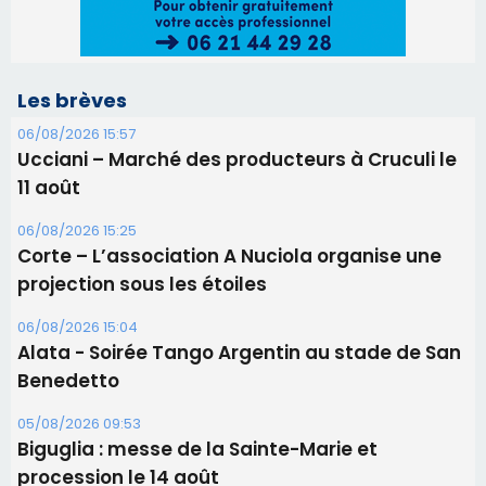
Corte – L’association A Nuciola organise une
projection sous les étoiles
06/08/2026 15:04
Alata - Soirée Tango Argentin au stade de San
Benedetto
05/08/2026 09:53
Biguglia : messe de la Sainte-Marie et
procession le 14 août
31/07/2026 08:24
Tennis - Début ce week-end du tournoi du
RCPV
31/07/2026 08:22
82ème anniversaire de la disparition du
Commandant Antoine de Saint Exupery