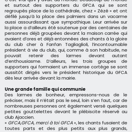
et surtout des supporters du GFCA qui se sont
regroupés place de la cathédrale, chez « Zézé » et ont
défilé jusqu’à la place des palmiers dans un vacarme
aussi assourdissant que sympathique. Leur arrivée sur
la place a d’ailleurs été soutenue par des centaines de
personnes déjà groupées devant la maison carrée qui
avaient d’ores et déjà entonnées des chants à la gloire
du club cher à Fanfan Tagliaglioli, l’incontournable
président à vie du club, qui, comme à son habitude, ne
pouvait retenir des larmes devant autant
d’enthousiasme. D’ailleurs, les trois groupes de
supporters qui formaient un immense cortège se sont
aussitôt dirigés vers le président historique du GFCA
dès leur arrivée devant la mairie.
Une grande famille qui communie
Des larmes de bonheur, empressons-nous de le
préciser, mais il n’était pas le seul, loin s’en faut, car de
nombreuses personnes ont également versé quelques
petites gouttelettes devant le plébiscite réservé au
club Ajaccien.
«
GFCA,GFCA, merci à toi GFCA
», les chants fusaient de
toutes parts et des plus petits aux plus grands,