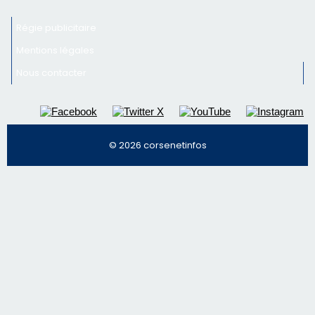
Inscrivez-vous à la newsletter de CNI et recevez par
email les infos les plus importantes et une sélection de
nos meilleurs articles
Régie publicitaire
Mentions légales
Nous contacter
© 2026 corsenetinfos