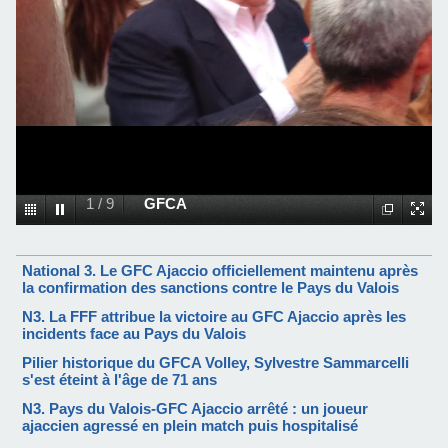
1
/
9
GFCA
National 3. Le GFC Ajaccio officiellement maintenu après
la confirmation des sanctions contre le Pays du Valois
N3. La FFF attribue la victoire au GFC Ajaccio après les
incidents face au Pays du Valois
Pilier historique du GFCA Volley, Sylvestre Sammarcelli
s'est éteint à l'âge de 71 ans
​N3. Pays du Valois-GFC Ajaccio arrêté : un joueur
ajaccien agressé en plein match puis hospitalisé