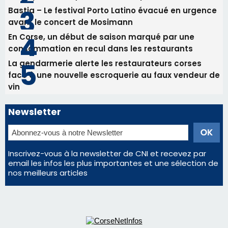
Les plus lus
Satine Nomary est la nouvelle Miss Corse 2026
Éclipse du 12 août : la Corse aux premières loges
d'un spectacle qui ne reviendra pas avant 2081
Bastia – Le festival Porto Latino évacué en urgence
avant le concert de Mosimann
En Corse, un début de saison marqué par une
consommation en recul dans les restaurants
La gendarmerie alerte les restaurateurs corses
face à une nouvelle escroquerie au faux vendeur de
vin
Newsletter