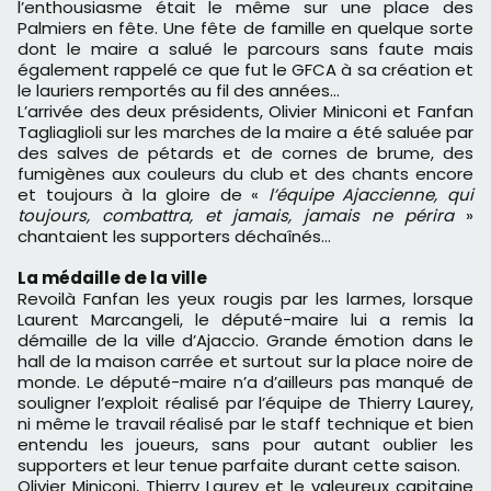
l’enthousiasme était le même sur une place des
Palmiers en fête. Une fête de famille en quelque sorte
dont le maire a salué le parcours sans faute mais
également rappelé ce que fut le GFCA à sa création et
le lauriers remportés au fil des années…
L’arrivée des deux présidents, Olivier Miniconi et Fanfan
Tagliaglioli sur les marches de la maire a été saluée par
des salves de pétards et de cornes de brume, des
fumigènes aux couleurs du club et des chants encore
et toujours à la gloire de «
l’équipe
Ajaccienne, qui
toujours, combattra, et jamais, jamais ne périra
»
chantaient les supporters déchaînés…
La médaille de la ville
Revoilà Fanfan les yeux rougis par les larmes, lorsque
Laurent Marcangeli, le député-maire lui a remis la
démaille de la ville d’Ajaccio. Grande émotion dans le
hall de la maison carrée et surtout sur la place noire de
monde. Le député-maire n’a d’ailleurs pas manqué de
souligner l’exploit réalisé par l’équipe de Thierry Laurey,
ni même le travail réalisé par le staff technique et bien
entendu les joueurs, sans pour autant oublier les
supporters et leur tenue parfaite durant cette saison.
Olivier Miniconi, Thierry Laurey et le valeureux capitaine