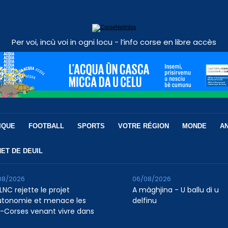
Per voi, incù voi in ogni locu - l’info corse en libre accès
IQUE
FOOTBALL
SPORTS
VOTRE RÉGION
MONDE
A
ET DE DEUIL
08/2026
06/08/2026
LNC rejette le projet
A màghjina - U ballu di u
utonomie et menace les
delfinu
-Corses venant vivre dans