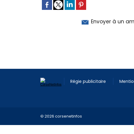
Envoyer à un am
Régie publicitaire
Mentio
© 2026 corsenetinfos