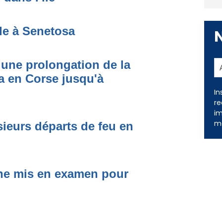
de à Senetosa
une prolongation de la
 en Corse jusqu'à
In
re
im
ieurs départs de feu en
me
one mis en examen pour