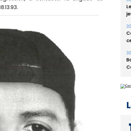
30
.13.93.
Le
je
30
Co
ce
30
Ba
C
L