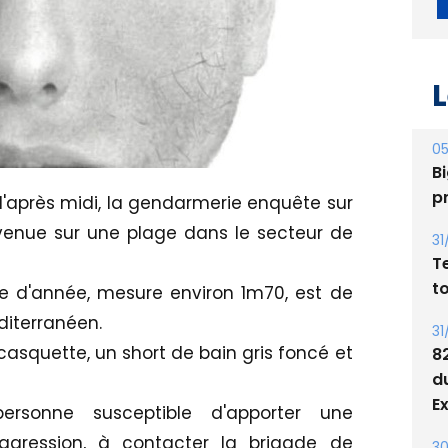
L
05
Bi
p
 d'après midi, la gendarmerie enquête sur
rvenue sur une plage dans le secteur de
31
T
t
ne d'année, mesure environ 1m70, est de
iterranéen.
31
casquette, un short de bain gris foncé et
8
d
E
ersonne susceptible d'apporter une
agression, à contacter la brigade de