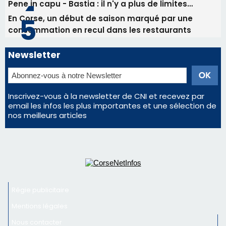
Régie publicitaire
Mentions légales
Nous contacter
© 2026 corsenetinfos