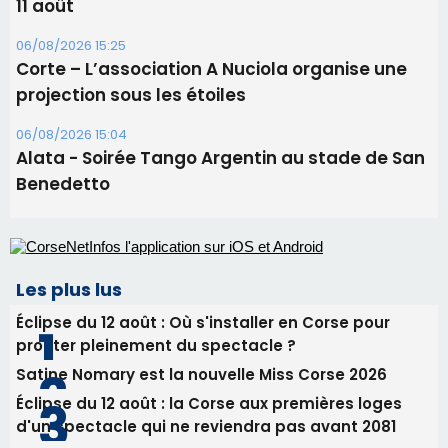
Les plus lus
Éclipse du 12 août : Où s'installer en Corse pour
profiter pleinement du spectacle ?
Satine Nomary est la nouvelle Miss Corse 2026
Éclipse du 12 août : la Corse aux premières loges
d'un spectacle qui ne reviendra pas avant 2081
Pene in capu - Bastia : il n'y a plus de limites…
En Corse, un début de saison marqué par une
consommation en recul dans les restaurants
Newsletter
Inscrivez-vous à la newsletter de CNI et recevez par
email les infos les plus importantes et une sélection de
nos meilleurs articles