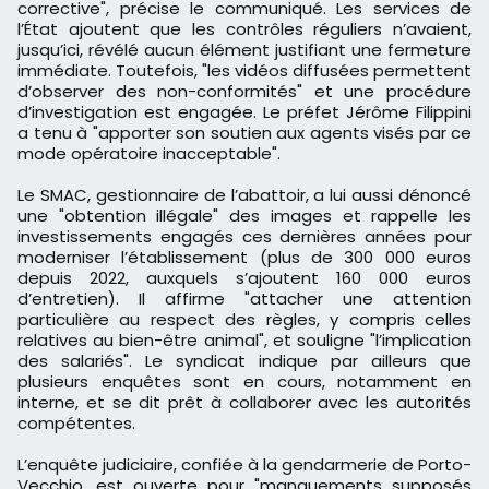
corrective", précise le communiqué. Les services de
l’État ajoutent que les contrôles réguliers n’avaient,
jusqu’ici, révélé aucun élément justifiant une fermeture
immédiate. Toutefois, "les vidéos diffusées permettent
d’observer des non-conformités" et une procédure
d’investigation est engagée. Le préfet Jérôme Filippini
a tenu à "apporter son soutien aux agents visés par ce
mode opératoire inacceptable".
Le SMAC, gestionnaire de l’abattoir, a lui aussi dénoncé
une "obtention illégale" des images et rappelle les
investissements engagés ces dernières années pour
moderniser l’établissement (plus de 300 000 euros
depuis 2022, auxquels s’ajoutent 160 000 euros
d’entretien). Il affirme "attacher une attention
particulière au respect des règles, y compris celles
relatives au bien-être animal", et souligne "l’implication
des salariés". Le syndicat indique par ailleurs que
plusieurs enquêtes sont en cours, notamment en
interne, et se dit prêt à collaborer avec les autorités
compétentes.
L’enquête judiciaire, confiée à la gendarmerie de Porto-
Vecchio, est ouverte pour "manquements supposés