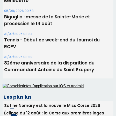
82ème anniversaire de la disparition du
Commandant Antoine de Saint Exupery
Les plus lus
Satine Nomary est la nouvelle Miss Corse 2026
Éclipse du 12 août : la Corse aux premières loges
d'un spectacle qui ne reviendra pas avant 2081
Éclipse du 12 août : Où s'installer en Corse pour
profiter pleinement du spectacle ?
En Corse, un début de saison marqué par une
consommation en recul dans les restaurants
La gendarmerie alerte les restaurateurs corses
face à une nouvelle escroquerie au faux vendeur de
vin