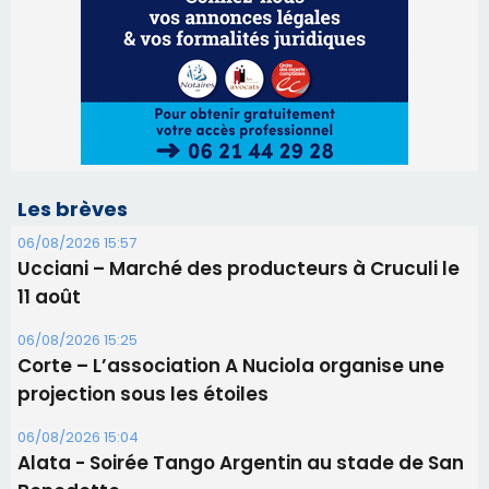
Ucciani – Marché des producteurs à Cruculi le
11 août
06/08/2026 15:25
Corte – L’association A Nuciola organise une
projection sous les étoiles
06/08/2026 15:04
Alata - Soirée Tango Argentin au stade de San
Benedetto
05/08/2026 09:53
Biguglia : messe de la Sainte-Marie et
procession le 14 août
31/07/2026 08:24
Tennis - Début ce week-end du tournoi du
RCPV
31/07/2026 08:22