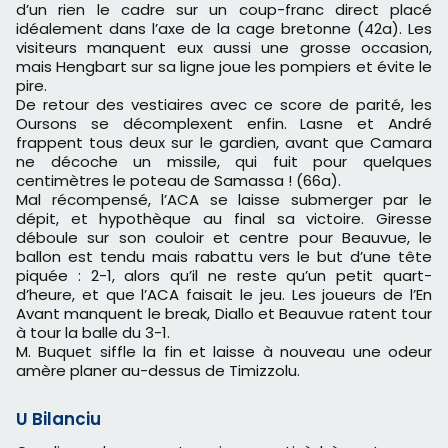
d’un rien le cadre sur un coup-franc direct placé
idéalement dans l’axe de la cage bretonne (42a). Les
visiteurs manquent eux aussi une grosse occasion,
mais Hengbart sur sa ligne joue les pompiers et évite le
pire.
De retour des vestiaires avec ce score de parité, les
Oursons se décomplexent enfin. Lasne et André
frappent tous deux sur le gardien, avant que Camara
ne décoche un missile, qui fuit pour quelques
centimètres le poteau de Samassa ! (66a).
Mal récompensé, l’ACA se laisse submerger par le
dépit, et hypothèque au final sa victoire. Giresse
déboule sur son couloir et centre pour Beauvue, le
ballon est tendu mais rabattu vers le but d’une tête
piquée : 2-1, alors qu’il ne reste qu’un petit quart-
d’heure, et que l’ACA faisait le jeu. Les joueurs de l’En
Avant manquent le break, Diallo et Beauvue ratent tour
à tour la balle du 3-1.
M. Buquet siffle la fin et laisse à nouveau une odeur
amère planer au-dessus de Timizzolu.
U Bilanciu