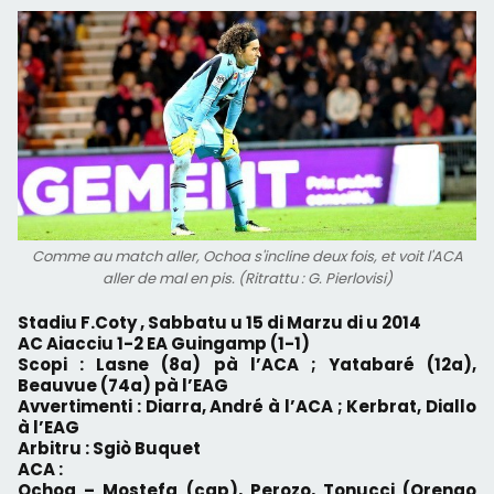
Comme au match aller, Ochoa s'incline deux fois, et voit l'ACA
aller de mal en pis. (Ritrattu : G. Pierlovisi)
Stadiu F.Coty , Sabbatu u 15 di Marzu di u 2014
AC Aiacciu 1-2 EA Guingamp (1-1)
Scopi : Lasne (8a) pà l’ACA ; Yatabaré (12a),
Beauvue (74a) pà l’EAG
Avvertimenti : Diarra, André à l’ACA ; Kerbrat, Diallo
à l’EAG
Arbitru : Sgiò Buquet
ACA :
Ochoa – Mostefa (cap), Perozo, Tonucci (Orengo