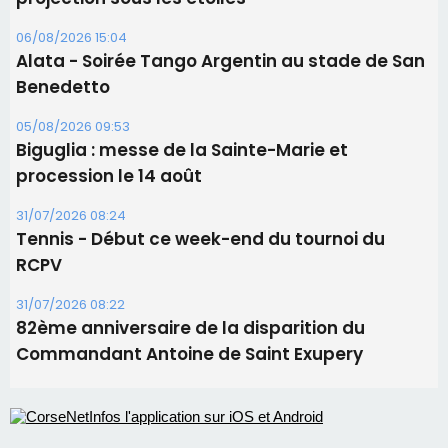
Tennis - Début ce week-end du tournoi du
RCPV
31/07/2026 08:22
82ème anniversaire de la disparition du
Commandant Antoine de Saint Exupery
Les plus lus
Satine Nomary est la nouvelle Miss Corse 2026
Éclipse du 12 août : la Corse aux premières loges
d'un spectacle qui ne reviendra pas avant 2081
Bastia – Le festival Porto Latino évacué en urgence
avant le concert de Mosimann
En Corse, un début de saison marqué par une
consommation en recul dans les restaurants
La gendarmerie alerte les restaurateurs corses