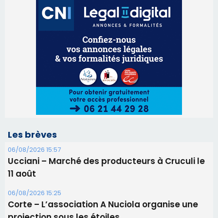
Les brèves
06/08/2026 15:57
Ucciani – Marché des producteurs à Cruculi le
11 août
06/08/2026 15:25
Corte – L’association A Nuciola organise une
projection sous les étoiles
06/08/2026 15:04
Alata - Soirée Tango Argentin au stade de San
Benedetto
05/08/2026 09:53
Biguglia : messe de la Sainte-Marie et
procession le 14 août
31/07/2026 08:24