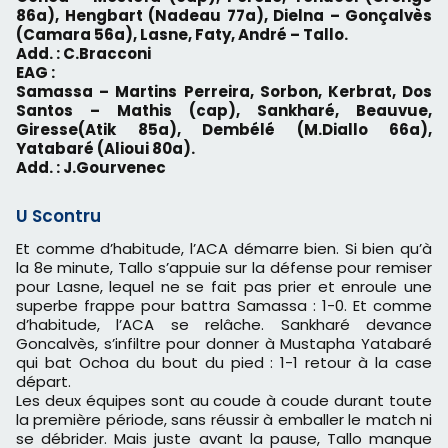
86a), Hengbart (Nadeau 77a), Dielna – Gonçalvès
(Camara 56a), Lasne, Faty, André – Tallo.
Add. : C.Bracconi
EAG :
Samassa – Martins Perreira, Sorbon, Kerbrat, Dos
Santos – Mathis (cap), Sankharé, Beauvue,
Giresse(Atik 85a), Dembélé (M.Diallo 66a),
Yatabaré (Alioui 80a).
Add. : J.Gourvenec
U Scontru
Et comme d’habitude, l’ACA démarre bien. Si bien qu’à
la 8e minute, Tallo s’appuie sur la défense pour remiser
pour Lasne, lequel ne se fait pas prier et enroule une
superbe frappe pour battra Samassa : 1-0. Et comme
d’habitude, l’ACA se relâche. Sankharé devance
Goncalvès, s’infiltre pour donner à Mustapha Yatabaré
qui bat Ochoa du bout du pied : 1-1 retour à la case
départ.
Les deux équipes sont au coude à coude durant toute
la première période, sans réussir à emballer le match ni
se débrider. Mais juste avant la pause, Tallo manque