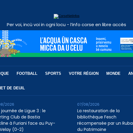
Per voi, incù voi in ogni locu - l’info corse en libre accès
IQUE
FOOTBALL
SPORTS
VOTRE RÉGION
MONDE
A
ET DE DEUIL
08/2026
07/08/2026
 journée de Ligue 3 : le
La restauration de la
rting Club de Bastia
bibliothèque Fesch
cline à Furiani face au Puy-
récompensée par un Ruba
Velay (0-2)
du Patrimoine