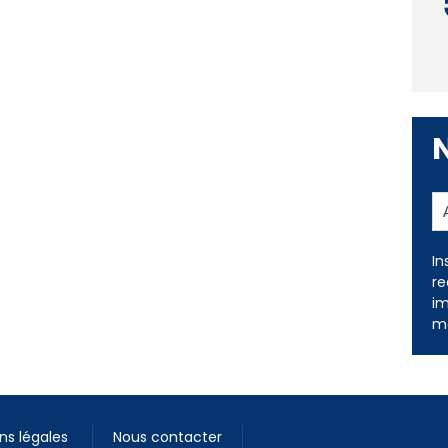
In
re
im
me
ns légales
Nous contacter