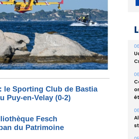
L
06
U
Cr
06
C
: le Sporting Club de Bastia
o
au Puy-en-Velay (0-2)
ét
06
A
bliothèque Fesch
s
ban du Patrimoine
05