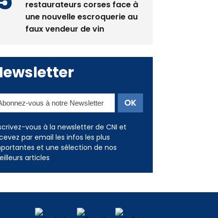
restaurateurs corses face à
une nouvelle escroquerie au
faux vendeur de vin
Newsletter
scrivez-vous à la newsletter de CNI et
cevez par email les infos les plus
portantes et une sélection de nos
illeurs articles