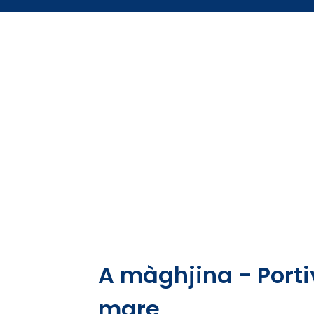
A màghjina - Portiv
mare