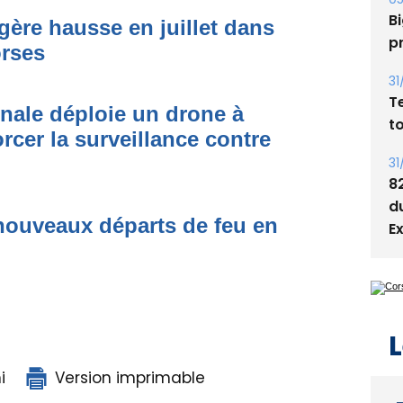
Bi
égère hausse en juillet dans
p
orses
31
T
onale déploie un drone à
t
rcer la surveillance contre
31
8
d
nouveaux départs de feu en
E
L
i
Version imprimable