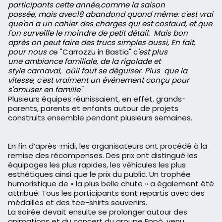
participants
cette année,
comme la
saison
passée,
mais avec
18 abandond
quand même: c
'est
vrai
que'on
a un cahier
des charges qui
est costaud,
et que
l'on surveille
le moindre
de
petit
détail. M
ais bon
après
on peut faire
des trucs
simples aussi, En fait,
pour nous c
e "Carrozzu in Bastia"
c
'est plus
une
ambiance familiale, de la
rigolade et
style
carnaval,
où
il faut
se déguiser. Plus
que la
vitesse,
c'est vraiment
un événement conçu
pour
s'amuser
en famille"
.
Plusieurs équipes réunissaient, en effet, grands-
parents, parents et enfants autour de projets
construits ensemble pendant plusieurs semaines.
En fin d’après-midi, les organisateurs ont procédé à la
remise des récompenses. Des prix ont distingué les
équipages les plus rapides, les véhicules les plus
esthétiques ainsi que le prix du public. Un trophée
humoristique de « la plus belle chute » a également été
attribué. Tous les participants sont repartis avec des
médailles et des tee-shirts souvenirs.
La soirée devait ensuite se prolonger autour des
animations et du concert du groupe Eppò, venu