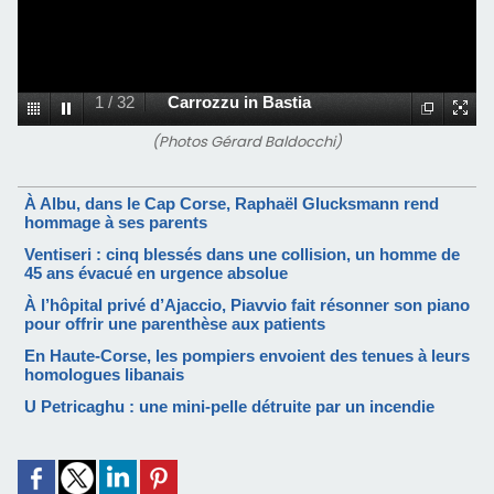
1
/
32
Carrozzu in Bastia
(Photos Gérard Baldocchi)
À Albu, dans le Cap Corse, Raphaël Glucksmann rend
hommage à ses parents
Ventiseri : cinq blessés dans une collision, un homme de
45 ans évacué en urgence absolue
À l’hôpital privé d’Ajaccio, Piavvio fait résonner son piano
pour offrir une parenthèse aux patients
En Haute-Corse, les pompiers envoient des tenues à leurs
homologues libanais
U Petricaghu : une mini-pelle détruite par un incendie