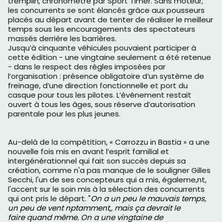
tremplin, chronométré par Sport Timer. Sans moteur,
les concurrents se sont élancés grâce aux pousseurs
placés au départ avant de tenter de réaliser le meilleur
temps sous les encouragements des spectateurs
massés derrière les barrières.
Jusqu’à cinquante véhicules pouvaient participer à
cette édition - une vingtaine seulement a été retenue
- dans le respect des règles imposées par
l’organisation : présence obligatoire d’un système de
freinage, d’une direction fonctionnelle et port du
casque pour tous les pilotes. L’événement restait
ouvert à tous les âges, sous réserve d’autorisation
parentale pour les plus jeunes.
Au-delà de la compétition, « Carrozzu in Bastia » a une
nouvelle fois mis en avant l’esprit familial et
intergénérationnel qui fait son succès depuis sa
création, comme n'a pas manque de le souligner Gilles
Secchi, l'un de ses concepteurs qui a mis, égaleme,nt,
l'accent sur le soin mis à la sélection des concurrents
qui ont pris le départ. "
On a
un peu le
mauvais temps,
un peu de vent nptamment,,
mais ça devrait
le
faire
quand même. O
n a
une vingtaine
de