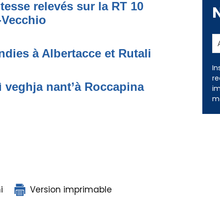
tesse relevés sur la RT 10
o-Vecchio
In
dies à Albertacce et Rutali
re
im
me
ì veghja nant’à Roccapina
i
Version imprimable