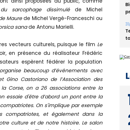
ront ainsi proposées au public, comme
 du sarcophage dissimulé
de Michel
31
T
 de Maure
de Michel Vergé-Franceschi ou
t
orsica sana
de Antonu Marielli.
res vecteurs culturels, puisque le film
Le
ir, en présence du réalisateur Frédéric
L
isateurs espèrent fédérer la population
organise beaucoup d’événements avec
 et Gino Castoriano de l’Association des
la Corse, on a 26 associations entre la
 on essaie d'être d’abord un pont entre la
s compatriotes. On s'implique par exemple
s compatriotes, et également dans la
tre culture et de notre histoire. Le salon