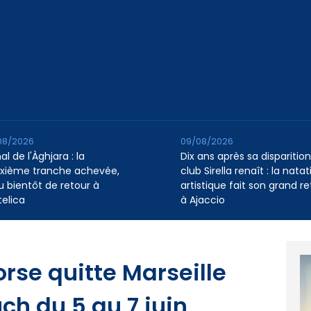
08/2026
09/08/2026
l de l'Àghjara : la
Dix ans après sa disparition,
xième tranche achevée,
club Sirella renaît : la natat
au bientôt de retour à
artistique fait son grand re
telica
à Ajaccio
orse quitte Marseille
uch du 5 au 7 juin