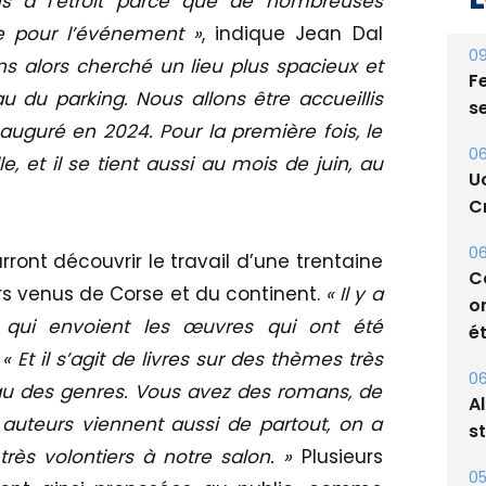
s à l’étroit parce que de nombreuses
09
Fe
 pour l’événement »
, indique Jean Dal
s
s alors cherché un lieu plus spacieux et
 du parking. Nous allons être accueillis
06
U
auguré en 2024. Pour la première fois, le
Cr
e, et il se tient aussi au mois de juin, au
06
C
o
urront découvrir le travail d’une trentaine
ét
urs venus de Corse et du continent.
« Il y a
 qui envoient les œuvres qui ont été
06
A
.
« Et il s’agit de livres sur des thèmes très
s
veau des genres. Vous avez des romans, de
 auteurs viennent aussi de partout, on a
05
Bi
rès volontiers à notre salon. »
Plusieurs
p