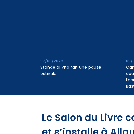
02/09/2026
09/
Stonde di Vita fait une pause
Cana
estivale
deu
l'e
Bas
Le Salon du Livre c
et s’installe à Alla