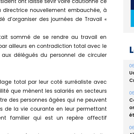
ésident ont laissé sévir voire cautionné ce
directrice nouvellement embauchée, à
idé d’organiser des journées de Travail «
L
était sommé de se rendre au travail en
r ailleurs en contradiction total avec le
06
ait aux délégués du personnel de circuler
U
Cr
06
ge total par leur coté surréaliste avec
C
ilité que mènent les salariés en secteurs
o
 être des personnes âgées qui ne peuvent
ét
ls de la vie courante en leur permettant
06
t familier qui est un repère affectif
A
s