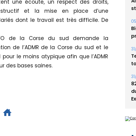
tent une écoute, un respect des droits,
05
onstructif et la mise en place d’une
Bi
iés dont le travail est très difficile. De
p
31
 FO de la Corse du sud demande la
T
ation de l’ADMR de la Corse du sud et le
t
il pour le moins atypique afin que l’ADMR
31
sur des bases saines.
8
d
E
L