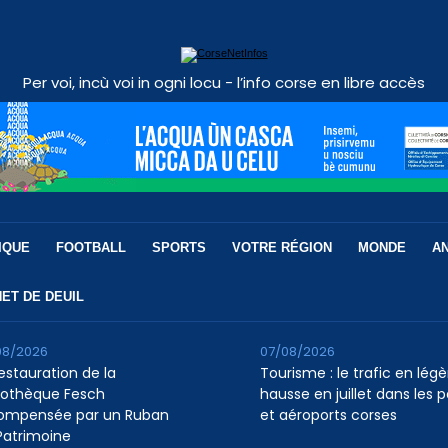
Per voi, incù voi in ogni locu - l’info corse en libre accès
IQUE
FOOTBALL
SPORTS
VOTRE RÉGION
MONDE
A
ET DE DEUIL
08/2026
07/08/2026
restauration de la
Tourisme : le trafic en légè
liothèque Fesch
hausse en juillet dans les p
ompensée par un Ruban
et aéroports corses
Patrimoine