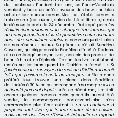
des confiseurs. Pendant trois ans, les Porto-Vecchiais
venaient y boire un café, savourer des bowls ou bien
acheter leur dernier roman. Mais cet établissement «
trois en un » (restaurant, salon de thé et librairie) a mis
la clé sous la porte le 24 décembre. Rattrapé par «
les
réalités économiques et les charges trop lourdes, qui
ne nous permettent plus de poursuivre cette aventure
dans des conditions viables
», communiquait-il alors
sur ses réseaux sociaux. Sa gérante, c’était Sandrine
Coveliers, qui dirige aussi le Biodélice d’à côté. Dedans,
elle a aménagé un rayon livres, non loin des produits de
beauté bio et de l’épicerie. Ce sont les livres qui lui sont
restés sur les bras quand La Clairière a fermé : «
Si
j’avais voulu les renvoyer à la maison d’édition, il aurait
fallu que j’assume le coût du transport...
» Elle a donc
préféré leur trouver une place dans Biodélice,
destockés à 30 %, ce qui correspond à sa marge : «
J’en
ai écoulé pas mal depuis...
» En ce début mai, il restait
encore quelques romans, mais quand ils auront été
vendus, la commerçante porto-vecchiaise n’en
commandera plus. Pour autant, «
on va continuer à
proposer tout livre qui tourne autour de la cuisine,
mais aussi des livres d’éveil et éducatifs en rapport