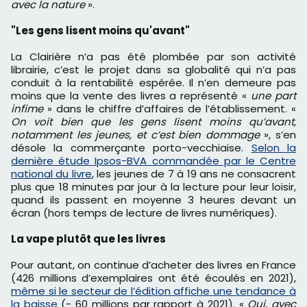
avec la nature
».
"Les gens lisent moins qu'avant"
La Clairière n’a pas été plombée par son activité
librairie, c’est le projet dans sa globalité qui n’a pas
conduit à la rentabilité espérée. Il n’en demeure pas
moins que la vente des livres a représenté «
une part
infime
» dans le chiffre d’affaires de l’établissement. «
On voit bien que les gens lisent moins qu’avant,
notamment les jeunes, et c’est bien dommage
», s’en
désole la commerçante porto-vecchiaise.
Selon la
dernière étude Ipsos-BVA commandée par le Centre
national du livre
, les jeunes de 7 à 19 ans ne consacrent
plus que 18 minutes par jour à la lecture pour leur loisir,
quand ils passent en moyenne 3 heures devant un
écran (hors temps de lecture de livres numériques).
La vape plutôt que les livres
Pour autant, on continue d’acheter des livres en France
(426 millions d’exemplaires ont été écoulés en 2021),
même si le secteur de l’édition affiche une tendance à
la baisse
(- 60 millions par rapport à 2021). «
Oui, avec