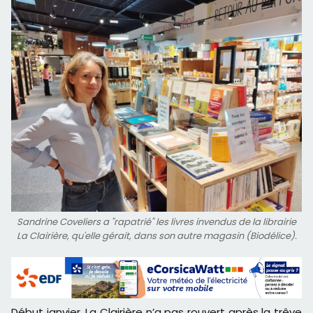
Sandrine Coveliers a "rapatrié" les livres invendus de la librairie
La Clairière, qu'elle gérait, dans son autre magasin (Biodélice).
Début janvier, La Clairière n’a pas rouvert après la trêve