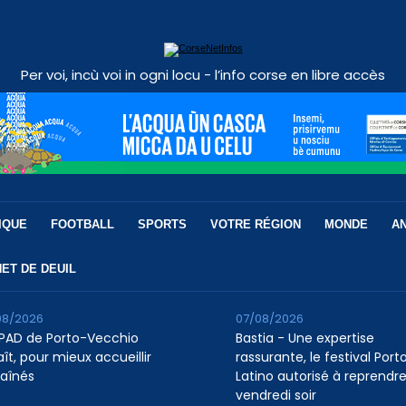
Per voi, incù voi in ogni locu - l’info corse en libre accès
IQUE
FOOTBALL
SPORTS
VOTRE RÉGION
MONDE
A
ET DE DEUIL
08/2026
07/08/2026
HPAD de Porto-Vecchio
Bastia - Une expertise
ît, pour mieux accueillir
rassurante, le festival Port
 aînés
Latino autorisé à reprendr
vendredi soir