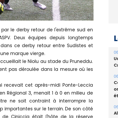
par le derby retour de l'extrême sud en
L
'ASPV. Deux équipes depuis longtemps
dans ce derby retour entre Sudistes et
06
 une marque vierge.
U
accueillait le Niolu au stade du Pruneddu.
Cr
ment pas déroulée dans la mesure où les
06
C
ui recevait cet après-midi Ponte-Leccia
o
n Régional 3, menait 1 à 0 en milieu de
ét
tre ne soit contraint à interrompre la
06
p importantes sur le terrain. De son côté
A
 de Ciniccia était l'hôte de la réserve