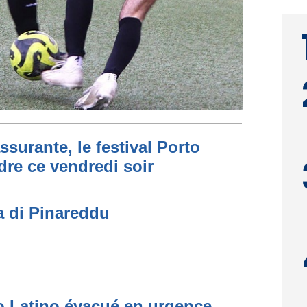
ssurante, le festival Porto
dre ce vendredi soir
a di Pinareddu
to Latino évacué en urgence