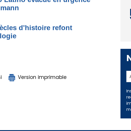
simann
ècles d'histoire refont
logie
i
Version imprimable
In
re
im
me