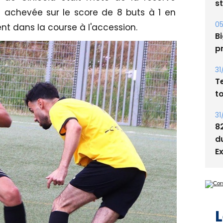
s
t achevée sur le score de 8 buts à 1 en
05
ent dans la course à l'accession.
Bi
p
31
T
t
31
8
d
E
L