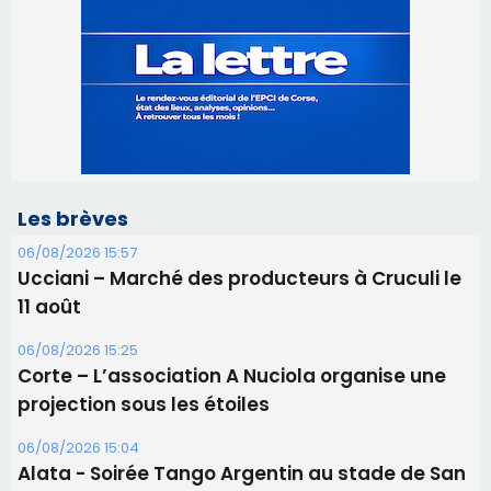
Les brèves
06/08/2026 15:57
Ucciani – Marché des producteurs à Cruculi le
11 août
06/08/2026 15:25
Corte – L’association A Nuciola organise une
projection sous les étoiles
06/08/2026 15:04
Alata - Soirée Tango Argentin au stade de San
Benedetto
05/08/2026 09:53
Biguglia : messe de la Sainte-Marie et
procession le 14 août
31/07/2026 08:24
Tennis - Début ce week-end du tournoi du