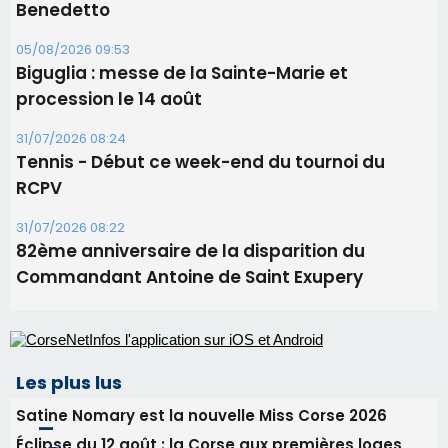
RCPV
31/07/2026 08:22
82ème anniversaire de la disparition du
Commandant Antoine de Saint Exupery
Les plus lus
Satine Nomary est la nouvelle Miss Corse 2026
Éclipse du 12 août : la Corse aux premières loges
d'un spectacle qui ne reviendra pas avant 2081
Éclipse du 12 août : Où s'installer en Corse pour
profiter pleinement du spectacle ?
En Corse, un début de saison marqué par une
consommation en recul dans les restaurants
La gendarmerie alerte les restaurateurs corses
face à une nouvelle escroquerie au faux vendeur de