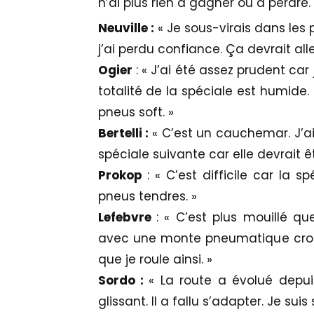
n’ai plus rien à gagner ou à perdre
Neuville :
« Je sous-virais dans les 
j’ai perdu confiance. Ça devrait all
Ogier
: « J’ai été assez prudent car
totalité de la spéciale est humide.
pneus soft. »
Bertelli :
« C’est un cauchemar. J’a
spéciale suivante car elle devrait ê
Prokop
: « C’est difficile car la s
pneus tendres. »
Lefebvre
: « C’est plus mouillé q
avec une monte pneumatique croisée
que je roule ainsi. »
Sordo :
« La route a évolué depui
glissant. Il a fallu s’adapter. Je sui