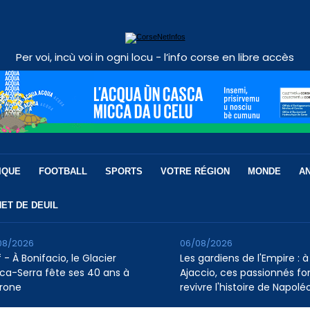
Per voi, incù voi in ogni locu - l’info corse en libre accès
IQUE
FOOTBALL
SPORTS
VOTRE RÉGION
MONDE
A
ET DE DEUIL
08/2026
06/08/2026
 - À Bonifacio, le Glacier
Les gardiens de l'Empire : à
ca-Serra fête ses 40 ans à
Ajaccio, ces passionnés fo
rone
revivre l'histoire de Napolé