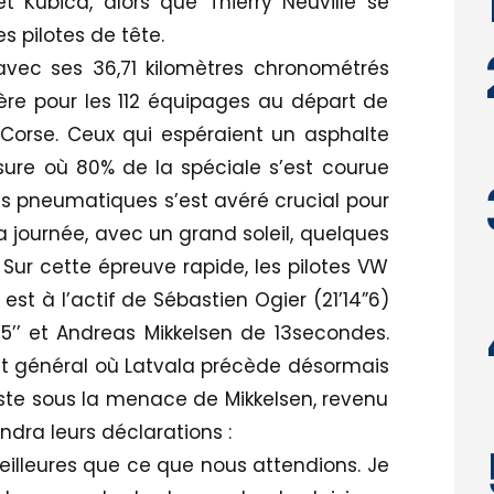
 Kubica, alors que Thierry Neuville se
s pilotes de tête.
avec ses 36,71 kilomètres chronométrés
ère pour les 112 équipages au départ de
Corse. Ceux qui espéraient un asphalte
ure où 80% de la spéciale s’est courue
es pneumatiques s’est avéré crucial pour
la journée, avec un grand soleil, quelques
ur cette épreuve rapide, les pilotes VW
s est à l’actif de Sébastien Ogier (21’14”6)
5’’ et Andreas Mikkelsen de 13secondes.
 général où Latvala précède désormais
reste sous la menace de Mikkelsen, revenu
dra leurs déclarations :
meilleures que ce que nous attendions. Je