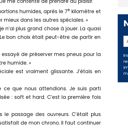
. Je me contente de prendre du plaisir.
e
portions humides, après le 7
kilomètre et
er mieux dans les autres spéciales. »
 je n’ai plus grand chose à jouer. La quasi
 Le bon choix était peut-être de partir en
i essayé de préserver mes pneus pour la
tre humide. »
In
péciale est vraiment glissante. J’étais en
re
im
me
ue ce que nous attendions. Je suis parti
 : soft et hard. C’est la première fois
s le passage des ouvreurs. C’était plus
s satisfait de mon chrono. Il faut continuer