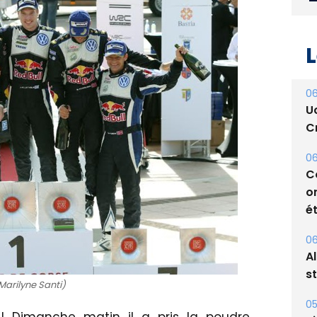
L
06
U
Cr
06
C
o
ét
06
Marilyne Santi)
A
s