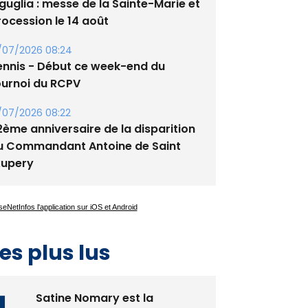
/08/2026 09:53
guglia : messe de la Sainte-Marie et
rocession le 14 août
/07/2026 08:24
ennis - Début ce week-end du
ournoi du RCPV
/07/2026 08:22
2ème anniversaire de la disparition
u Commandant Antoine de Saint
xupery
es plus lus