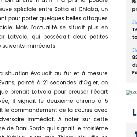
 ! Dimanche matin il a pris la poudre
05
uve spéciale entre Sotta et Chialza, un
Bi
ent pour porter quelques belles attaques
p
ale. Mais l’actualité se situait plus en
r Latvala, qui possédait deux petites
31
T
s suivants immédiats.
t
31
8
 situation évoluait au fur et à mesure
d
Evans, pointé à 21 secondes d’Ogier, on
E
que prenait Latvala pour creuser l’écart
ivée, il signait le deuxième chrono à 5
rait le commandement de la course avec
versaire immédiat. A noter sur cette
L
me de Dani Sordo qui signait le troisième