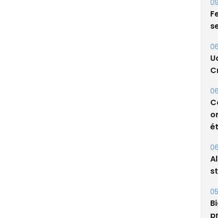
09
Fe
s
06
U
Cr
06
C
o
ét
06
A
s
05