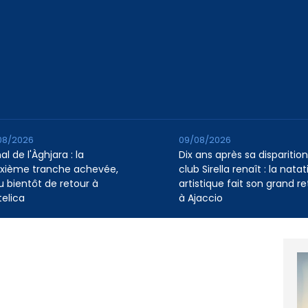
08/2026
09/08/2026
l de l'Àghjara : la
Dix ans après sa disparition,
xième tranche achevée,
club Sirella renaît : la natat
au bientôt de retour à
artistique fait son grand re
telica
à Ajaccio