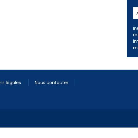
In
re
im
me
ns légales
Nous contacter