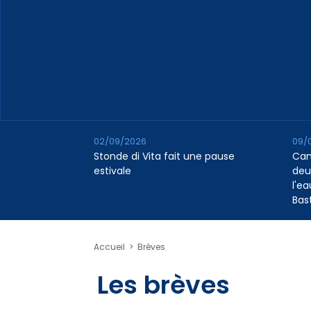
02/09/2026
09/
Stonde di Vita fait une pause
Cana
estivale
deu
l'e
Bas
Accueil
>
Brèves
Les brèves