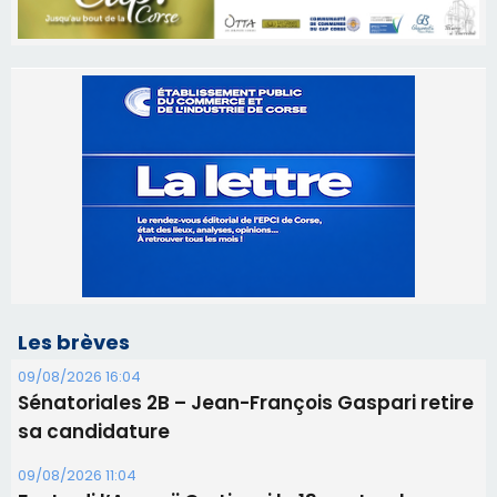
Les brèves
09/08/2026 16:04
Sénatoriales 2B – Jean-François Gaspari retire
sa candidature
09/08/2026 11:04
Festa di l’Associi Curtinesi le 13 septembre
06/08/2026 15:57
Ucciani – Marché des producteurs à Cruculi le
11 août
06/08/2026 15:25
Corte – L’association A Nuciola organise une
projection sous les étoiles