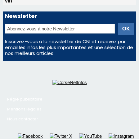
d'un spectacle qui ne reviendra pas avant 2081
Éclipse du 12 août : Où s'installer en Corse pour
profiter pleinement du spectacle ?
En Corse, un début de saison marqué par une
consommation en recul dans les restaurants
La gendarmerie alerte les restaurateurs corses
face à une nouvelle escroquerie au faux vendeur de
vin
Newsletter
Inscrivez-vous à la newsletter de CNI et recevez par
email les infos les plus importantes et une sélection de
nos meilleurs articles