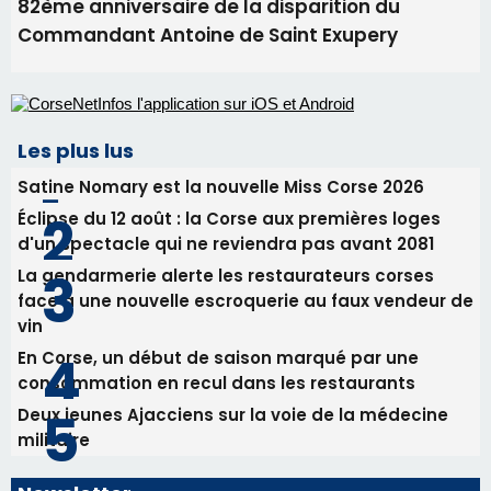
Biguglia : messe de la Sainte-Marie et
procession le 14 août
31/07/2026 08:24
Tennis - Début ce week-end du tournoi du
RCPV
31/07/2026 08:22
82ème anniversaire de la disparition du
Commandant Antoine de Saint Exupery
Les plus lus
Satine Nomary est la nouvelle Miss Corse 2026
Éclipse du 12 août : la Corse aux premières loges
d'un spectacle qui ne reviendra pas avant 2081
La gendarmerie alerte les restaurateurs corses