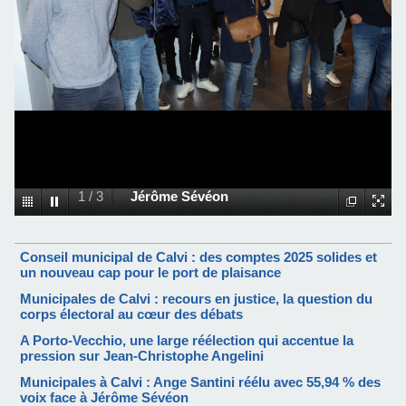
1
/
3
Jérôme Sévéon
Conseil municipal de Calvi : des comptes 2025 solides et
un nouveau cap pour le port de plaisance
Municipales de Calvi : recours en justice, la question du
corps électoral au cœur des débats
A Porto-Vecchio, une large réélection qui accentue la
pression sur Jean-Christophe Angelini
Municipales à Calvi : Ange Santini réélu avec 55,94 % des
voix face à Jérôme Sévéon