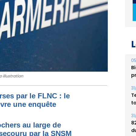
L
05
Bi
p
 illustration
31
T
ses par le FLNC : le
t
uvre une enquête
31
8
ochers au large de
d
secouru par la SNSM