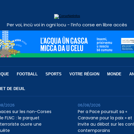
Per voi, incù voi in ogni locu - l’info corse en libre accès
IQUE
FOOTBALL
SPORTS
VOTRE RÉGION
MONDE
A
ET DE DEUIL
08/2026
06/08/2026
aces sur les non-Corses
Per a Pace poursuit sa «
le FLNC : le parquet
Caravane pour la paix » et
iterroriste ouvre une
invite au débat sur les conf
uête
contemporains