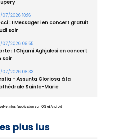
xupery
/07/2026 10:16
cci : I Messageri en concert gratuit
udi soir
/07/2026 09:55
rte : I Chjami Aghjalesi en concert
 soir
/07/2026 08:33
stia - Assunta Gloriosa à la
athédrale Sainte-Marie
es plus lus