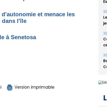
E
30
t d'autonomie et menace les
Le
dans l'île
je
30
de à Senetosa
Co
ce
30
Ba
C
i
Version imprimable
L