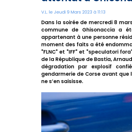
V.L. le Jeudi 9 Mars 2023 à 11:13
Dans la soirée de mercredi 8 mars
commune de Ghisonaccia a été l
appartenant à une personne résid
moment des faits a été endommag
"FLNC" et "IFF" et "speculatori for
de la République de Bastia, Arnaud
dégradation par explosif conf
gendarmerie de Corse avant que le
ne s’en saisisse.