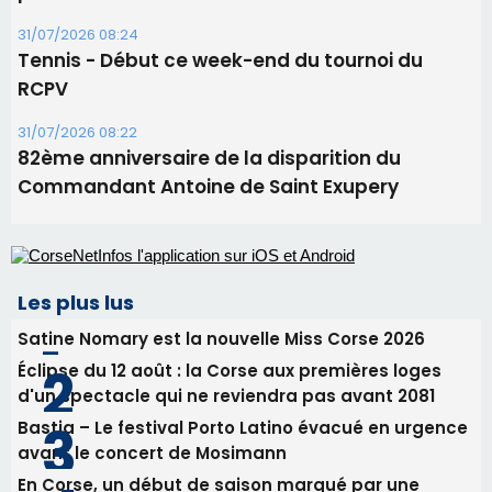
Les plus lus
Satine Nomary est la nouvelle Miss Corse 2026
Éclipse du 12 août : la Corse aux premières loges
d'un spectacle qui ne reviendra pas avant 2081
Bastia – Le festival Porto Latino évacué en urgence
avant le concert de Mosimann
En Corse, un début de saison marqué par une
consommation en recul dans les restaurants
La gendarmerie alerte les restaurateurs corses
face à une nouvelle escroquerie au faux vendeur de
vin
Newsletter