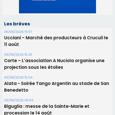
06/08/2026 15:25
Corte – L’association A Nuciola organise une
projection sous les étoiles
06/08/2026 15:04
Alata - Soirée Tango Argentin au stade de San
Benedetto
05/08/2026 09:53
Biguglia : messe de la Sainte-Marie et
procession le 14 août
31/07/2026 08:24
Tennis - Début ce week-end du tournoi du
RCPV
31/07/2026 08:22
82ème anniversaire de la disparition du
Commandant Antoine de Saint Exupery