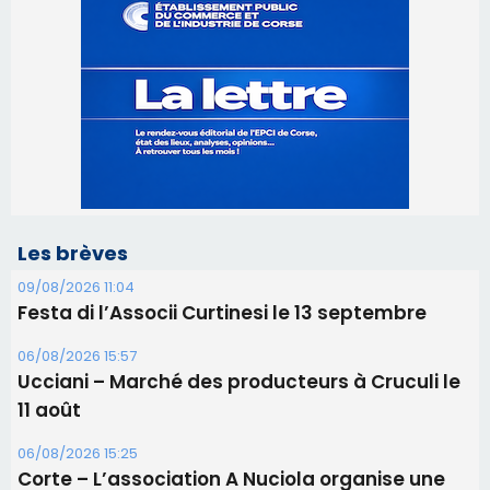
Les brèves
09/08/2026 11:04
Festa di l’Associi Curtinesi le 13 septembre
06/08/2026 15:57
Ucciani – Marché des producteurs à Cruculi le
11 août
06/08/2026 15:25
Corte – L’association A Nuciola organise une
projection sous les étoiles
06/08/2026 15:04
Alata - Soirée Tango Argentin au stade de San
Benedetto
05/08/2026 09:53
Biguglia : messe de la Sainte-Marie et