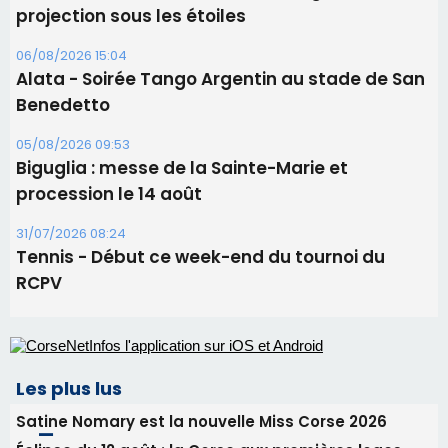
procession le 14 août
31/07/2026 08:24
Tennis - Début ce week-end du tournoi du
RCPV
Les plus lus
Satine Nomary est la nouvelle Miss Corse 2026
Éclipse du 12 août : la Corse aux premières loges
d'un spectacle qui ne reviendra pas avant 2081
Éclipse du 12 août : Où s'installer en Corse pour
profiter pleinement du spectacle ?
En Corse, un début de saison marqué par une
consommation en recul dans les restaurants
La gendarmerie alerte les restaurateurs corses
face à une nouvelle escroquerie au faux vendeur de