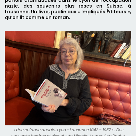
parfois dramatiques dans le Lyon de l’occupation
nazie, des souvenirs plus roses en Suisse, à
Lausanne. Un livre, publié aux « Impliqués Éditeurs »,
qu’on lit comme un roman.
« Une enfance double. Lyon - Lausanne 1942 – 1957 » : Des
souvenirs tendres et violents de Michèle Acquaviva-Pache.