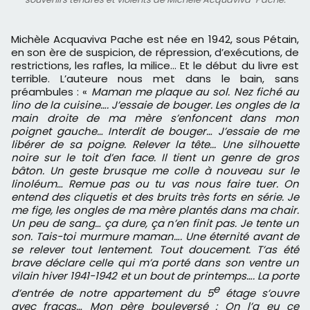
Michèle Acquaviva Pache est née en 1942, sous Pétain,
en son ère de suspicion, de répression, d’exécutions, de
restrictions, les rafles, la milice... Et le début du livre est
terrible. L’auteure nous met dans le bain, sans
préambules : «
Maman me plaque au sol. Nez fiché au
lino de la cuisine…. J’essaie de bouger. Les ongles de la
main droite de ma mère s’enfoncent dans mon
poignet gauche… Interdit de bouger… J’essaie de me
libérer de sa poigne. Relever la tête... Une silhouette
noire sur le toit d’en face. Il tient un genre de gros
bâton. Un geste brusque me colle à nouveau sur le
linoléum… Remue pas ou tu vas nous faire tuer. On
entend des cliquetis et des bruits très forts en série. Je
me fige, les ongles de ma mère plantés dans ma chair.
Un peu de sang… ça dure, ça n’en finit pas. Je tente un
son. Tais-toi murmure maman…. Une éternité avant de
se relever tout lentement. Tout doucement. T’as été
brave déclare celle qui m’a porté dans son ventre un
vilain hiver 1941-1942 et un bout de printemps…. La porte
e
d’entrée de notre appartement du 5
étage s’ouvre
avec fracas… Mon père bouleversé : On l’a eu ce