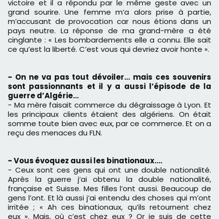
victoire et il a répondu par le même geste avec un
grand sourire. Une femme m’a alors prise à partie,
m’accusant de provocation car nous étions dans un
pays neutre. La réponse de ma grand-mère a été
cinglante : « Les bombardements elle a connu. Elle sait
ce qu’est la liberté. C’est vous qui devriez avoir honte ».
- On ne va pas tout dévoiler… mais ces souvenirs
sont passionnants et il y a aussi l’épisode de la
guerre d’Algérie...
- Ma mère faisait commerce du dégraissage à Lyon. Et
les principaux clients étaient des algériens. On était
somme toute bien avec eux, par ce commerce. Et on a
reçu des menaces du FLN.
- Vous évoquez aussi les binationaux….
- Ceux sont ces gens qui ont une double nationalité.
Après la guerre j’ai obtenu la double nationalité,
française et Suisse. Mes filles l’ont aussi. Beaucoup de
gens l’ont. Et là aussi j’ai entendu des choses qui m’ont
irritée ; « Ah ces binationaux, qu’ils retournent chez
eux ». Mais, où c’est chez eux ? Or je suis de cette