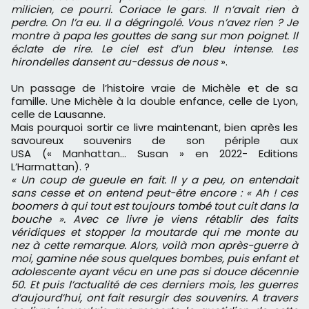
milicien, ce pourri. Coriace le gars. Il n’avait rien à
perdre. On l’a eu. Il a dégringolé. Vous n’avez rien ? Je
montre à papa les gouttes de sang sur mon poignet. Il
éclate de rire. Le ciel est d’un bleu intense. Les
hirondelles dansent au-dessus de nous
».
Un passage de l’histoire vraie de Michèle et de sa
famille. Une Michèle à la double enfance, celle de Lyon,
celle de Lausanne.
Mais pourquoi sortir ce livre maintenant, bien après les
savoureux souvenirs de son périple aux
USA (« Manhattan... Susan » en 2022- Editions
L’Harmattan). ?
« Un coup de gueule en fait. Il y a peu, on entendait
sans cesse et on entend peut-être encore : « Ah ! ces
boomers à qui tout est toujours tombé tout cuit dans la
bouche ». Avec ce livre je viens rétablir des faits
véridiques et stopper la moutarde qui me monte au
nez à cette remarque. Alors, voilà mon après-guerre à
moi, gamine née sous quelques bombes, puis enfant et
adolescente ayant vécu en une pas si douce décennie
50. Et puis l’actualité de ces derniers mois, les guerres
d’aujourd’hui, ont fait resurgir des souvenirs. A travers