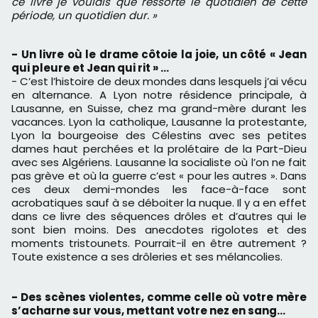
ce livre je voulais que ressorte le quotidien de cette
période, un quotidien dur. »
- Un livre où le drame côtoie la joie, un côté « Jean
qui pleure et Jean qui rit » …
- C’est l’histoire de deux mondes dans lesquels j’ai vécu
en alternance. A Lyon notre résidence principale, à
Lausanne, en Suisse, chez ma grand-mère durant les
vacances. Lyon la catholique, Lausanne la protestante,
Lyon la bourgeoise des Célestins avec ses petites
dames haut perchées et la prolétaire de la Part-Dieu
avec ses Algériens. Lausanne la socialiste où l’on ne fait
pas grève et où la guerre c’est « pour les autres ». Dans
ces deux demi-mondes les face-à-face sont
acrobatiques sauf à se déboiter la nuque. Il y a en effet
dans ce livre des séquences drôles et d’autres qui le
sont bien moins. Des anecdotes rigolotes et des
moments tristounets. Pourrait-il en être autrement ?
Toute existence a ses drôleries et ses mélancolies.
- Des scènes violentes, comme celle où votre mère
s’acharne sur vous, mettant votre nez en sang...