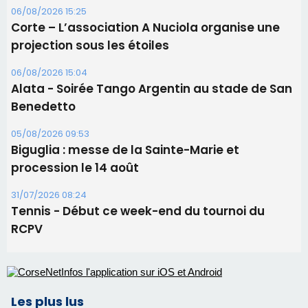
05/08/2026 09:53
Biguglia : messe de la Sainte-Marie et
procession le 14 août
31/07/2026 08:24
Tennis - Début ce week-end du tournoi du
RCPV
Les plus lus
Satine Nomary est la nouvelle Miss Corse 2026
Éclipse du 12 août : la Corse aux premières loges
d'un spectacle qui ne reviendra pas avant 2081
Éclipse du 12 août : Où s'installer en Corse pour
profiter pleinement du spectacle ?
En Corse, un début de saison marqué par une
consommation en recul dans les restaurants