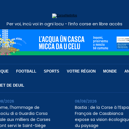
Per voi, incù voi in ogni locu - l’info corse en libre accès
IQUE
FOOTBALL
SPORTS
VOTRE RÉGION
MONDE
A
ET DE DEUIL
08/2026
08/08/2026
ome, l'hommage de
Bastia : de la Corse à l’Esp
ssociu di a Guardia Corsa
François de Casabianca
ale aux milliers de Corses
expose sa vision écologiqu
ont servi le Saint-Siège
du paysage