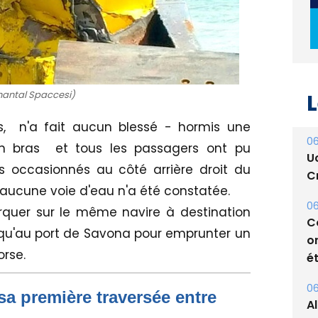
L
hantal Spaccesi)
06
U
es, n'a fait aucun blessé - hormis une
Cr
 bras et tous les passagers ont pu
 occasionnés au côté arrière droit du
06
C
aucune voie d'eau n'a été constatée.
o
quer sur le même navire à destination
ét
squ'au port de Savona pour emprunter un
orse.
06
A
s
sa première traversée entre