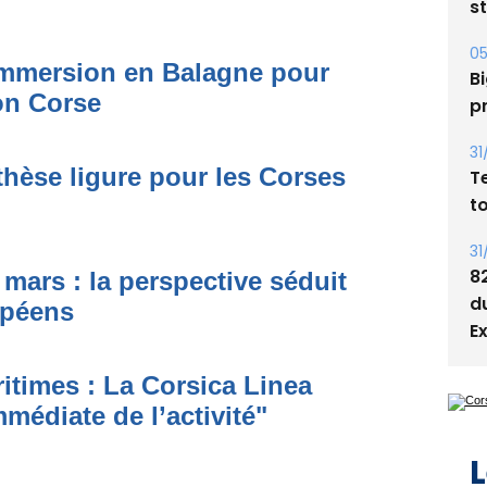
05
Bi
p
immersion en Balagne pour
on Corse
31
T
t
thèse ligure pour les Corses
31
8
d
mars : la perspective séduit
E
opéens
itimes : La Corsica Linea
L
mmédiate de l’activité"